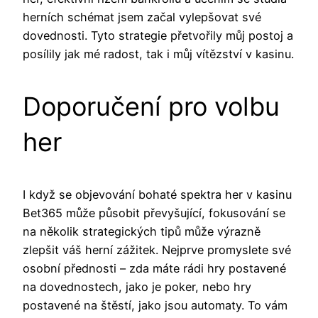
herních schémat jsem začal vylepšovat své
dovednosti. Tyto strategie přetvořily můj postoj a
posílily jak mé radost, tak i můj vítězství v kasinu.
Doporučení pro volbu
her
I když se objevování bohaté spektra her v kasinu
Bet365 může působit převyšující, fokusování se
na několik strategických tipů může výrazně
zlepšit váš herní zážitek. Nejprve promyslete své
osobní přednosti – zda máte rádi hry postavené
na dovednostech, jako je poker, nebo hry
postavené na štěstí, jako jsou automaty. To vám