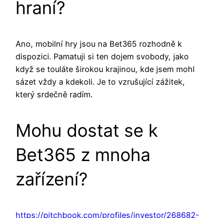
hraní?
Ano, mobilní hry jsou na Bet365 rozhodně k
dispozici. Pamatuji si ten dojem svobody, jako
když se touláte širokou krajinou, kde jsem mohl
sázet vždy a kdekoli. Je to vzrušující zážitek,
který srdečně radím.
Mohu dostat se k
Bet365 z mnoha
zařízení?
https://pitchbook.com/profiles/investor/268682-