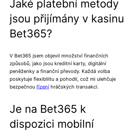
Jaké platební metody
jsou přijímány v kasinu
Bet365?
V Bet365 jsem objevil množství finančních
způsobů, jako jsou kreditní karty, digitální
peněženky a finanční převody. Každá volba
poskytuje flexibilitu a pohodlí, což mi ulehčuje
bezpečnou
řízení
hráčských transakcí.
Je na Bet365 k
dispozici mobilní