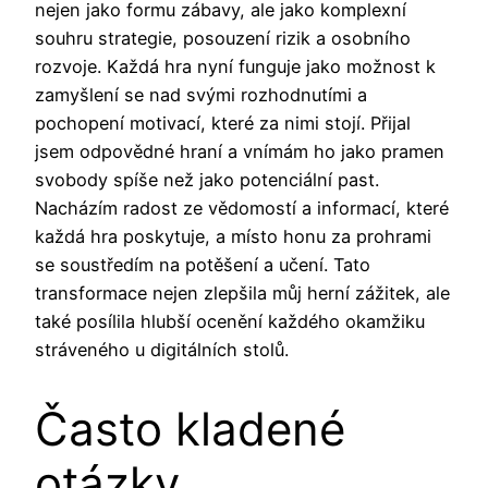
nejen jako formu zábavy, ale jako komplexní
souhru strategie, posouzení rizik a osobního
rozvoje. Každá hra nyní funguje jako možnost k
zamyšlení se nad svými rozhodnutími a
pochopení motivací, které za nimi stojí. Přijal
jsem odpovědné hraní a vnímám ho jako pramen
svobody spíše než jako potenciální past.
Nacházím radost ze vědomostí a informací, které
každá hra poskytuje, a místo honu za prohrami
se soustředím na potěšení a učení. Tato
transformace nejen zlepšila můj herní zážitek, ale
také posílila hlubší ocenění každého okamžiku
stráveného u digitálních stolů.
Často kladené
otázky