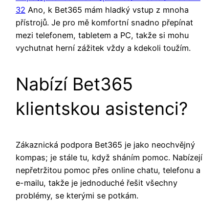
32
Ano, k Bet365 mám hladký vstup z mnoha
přístrojů. Je pro mě komfortní snadno přepínat
mezi telefonem, tabletem a PC, takže si mohu
vychutnat herní zážitek vždy a kdekoli toužím.
Nabízí Bet365
klientskou asistenci?
Zákaznická podpora Bet365 je jako neochvějný
kompas; je stále tu, když sháním pomoc. Nabízejí
nepřetržitou pomoc přes online chatu, telefonu a
e-mailu, takže je jednoduché řešit všechny
problémy, se kterými se potkám.