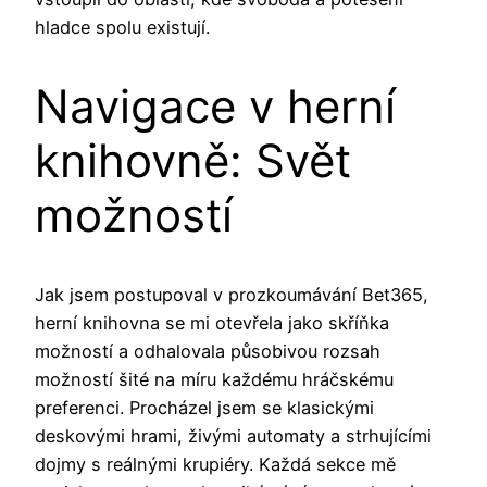
hladce spolu existují.
Navigace v herní
knihovně: Svět
možností
Jak jsem postupoval v prozkoumávání Bet365,
herní knihovna se mi otevřela jako skříňka
možností a odhalovala působivou rozsah
možností šité na míru každému hráčskému
preferenci. Procházel jsem se klasickými
deskovými hrami, živými automaty a strhujícími
dojmy s reálnými krupiéry. Každá sekce mě