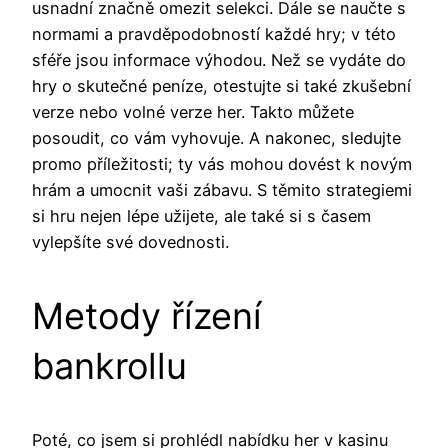
usnadní značně omezit selekci. Dále se naučte s
normami a pravděpodobností každé hry; v této
sféře jsou informace výhodou. Než se vydáte do
hry o skutečné peníze, otestujte si také zkušební
verze nebo volné verze her. Takto můžete
posoudit, co vám vyhovuje. A nakonec, sledujte
promo příležitosti; ty vás mohou dovést k novým
hrám a umocnit vaši zábavu. S těmito strategiemi
si hru nejen lépe užijete, ale také si s časem
vylepšíte své dovednosti.
Metody řízení
bankrollu
Poté, co jsem si prohlédl nabídku her v kasinu