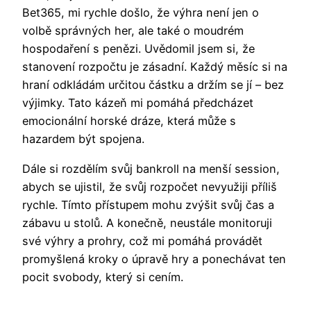
Bet365, mi rychle došlo, že výhra není jen o
volbě správných her, ale také o moudrém
hospodaření s penězi. Uvědomil jsem si, že
stanovení rozpočtu je zásadní. Každý měsíc si na
hraní odkládám určitou částku a držím se jí – bez
výjimky. Tato kázeň mi pomáhá předcházet
emocionální horské dráze, která může s
hazardem být spojena.
Dále si rozdělím svůj bankroll na menší session,
abych se ujistil, že svůj rozpočet nevyužiji příliš
rychle. Tímto přístupem mohu zvýšit svůj čas a
zábavu u stolů. A konečně, neustále monitoruji
své výhry a prohry, což mi pomáhá provádět
promyšlená kroky o úpravě hry a ponechávat ten
pocit svobody, který si cením.