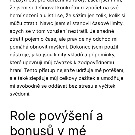
že jsem si definoval konkrétní rozpočet na své
herní sezení a ujistil se, že sázím jen tolik, kolik si
můžu ztratit. Navíc jsem si stanovil časové limity,
abych se v tom vzrušení neztratil. Je snadné
ztratit pojem o čase, ale pravidelný odchod mi
pomáhá obnovit myšlení. Dokonce jsem použil
nástroje, jako jsou limity vkladů a připomínky,
které upevňují můj závazek k zodpovědnému
hraní. Tento přístup nejenže udržuje mé potěšení,
ale také zlepšuje můj celkový zážitek a umožňuje
mi svobodně se oddávat bez stresu a výčitek
svědomí.
Role povýšení a
bonusů v mé