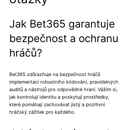
Jak Bet365 garantuje
bezpečnost a ochranu
hráčů?
Bet365 zdůrazňuje na bezpečnost hráčů
implementací robustního kódování, pravidelných
auditů a nástrojů pro odpovědné hraní. Vážím si,
jak kontrolují identitu a poskytují prostředky,
které pomáhají zachovávat jistý a pozitivní
hráčský zážitek pro každého.