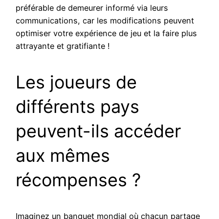
préférable de demeurer informé via leurs
communications, car les modifications peuvent
optimiser votre expérience de jeu et la faire plus
attrayante et gratifiante !
Les joueurs de
différents pays
peuvent-ils accéder
aux mêmes
récompenses ?
Imaginez un banquet mondial où chacun partage