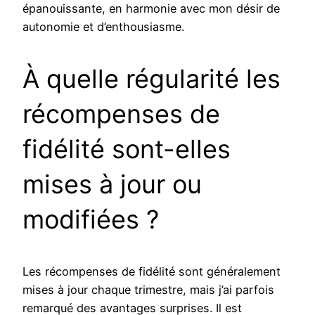
épanouissante, en harmonie avec mon désir de
autonomie et d’enthousiasme.
À quelle régularité les
récompenses de
fidélité sont-elles
mises à jour ou
modifiées ?
Les récompenses de fidélité sont généralement
mises à jour chaque trimestre, mais j’ai parfois
remarqué des avantages surprises. Il est