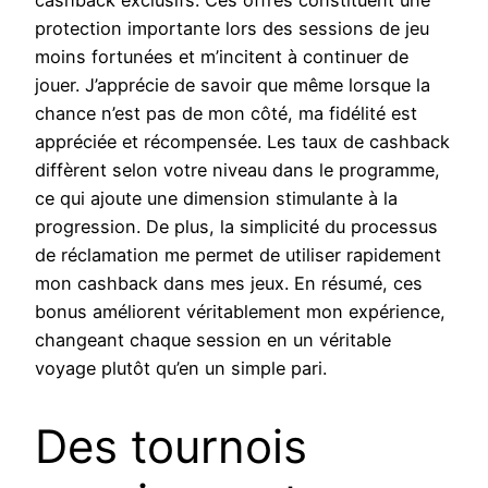
protection importante lors des sessions de jeu
moins fortunées et m’incitent à continuer de
jouer. J’apprécie de savoir que même lorsque la
chance n’est pas de mon côté, ma fidélité est
appréciée et récompensée. Les taux de cashback
diffèrent selon votre niveau dans le programme,
ce qui ajoute une dimension stimulante à la
progression. De plus, la simplicité du processus
de réclamation me permet de utiliser rapidement
mon cashback dans mes jeux. En résumé, ces
bonus améliorent véritablement mon expérience,
changeant chaque session en un véritable
voyage plutôt qu’en un simple pari.
Des tournois