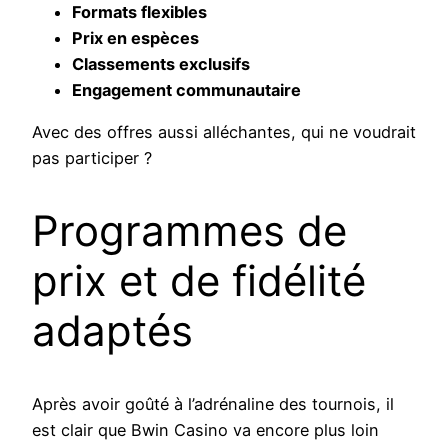
Formats flexibles
Prix en espèces
Classements exclusifs
Engagement communautaire
Avec des offres aussi alléchantes, qui ne voudrait
pas participer ?
Programmes de
prix et de fidélité
adaptés
Après avoir goûté à l’adrénaline des tournois, il
est clair que Bwin Casino va encore plus loin