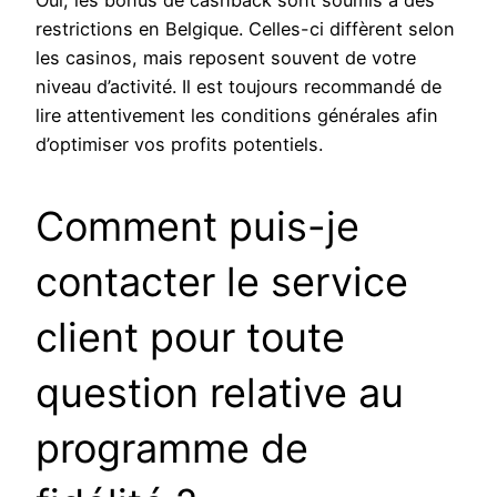
Oui, les bonus de cashback sont soumis à des
restrictions en Belgique. Celles-ci diffèrent selon
les casinos, mais reposent souvent de votre
niveau d’activité. Il est toujours recommandé de
lire attentivement les conditions générales afin
d’optimiser vos profits potentiels.
Comment puis-je
contacter le service
client pour toute
question relative au
programme de