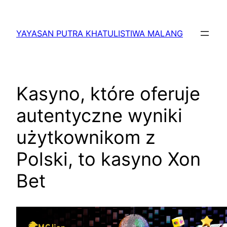
Lewati
ke
YAYASAN PUTRA KHATULISTIWA MALANG
konten
Kasyno, które oferuje
autentyczne wyniki
użytkownikom z
Polski, to kasyno Xon
Bet