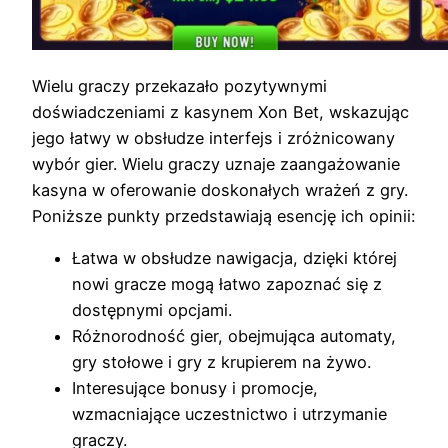
Wielu graczy przekazało pozytywnymi
doświadczeniami z kasynem Xon Bet, wskazując
jego łatwy w obsłudze interfejs i zróżnicowany
wybór gier. Wielu graczy uznaje zaangażowanie
kasyna w oferowanie doskonałych wrażeń z gry.
Poniższe punkty przedstawiają esencję ich opinii:
Łatwa w obsłudze nawigacja, dzięki której
nowi gracze mogą łatwo zapoznać się z
dostępnymi opcjami.
Różnorodność gier, obejmująca automaty,
gry stołowe i gry z krupierem na żywo.
Interesujące bonusy i promocje,
wzmacniające uczestnictwo i utrzymanie
graczy.