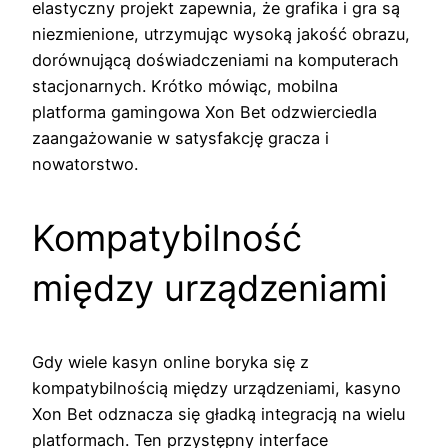
elastyczny projekt zapewnia, że grafika i gra są
niezmienione, utrzymując wysoką jakość obrazu,
dorównującą doświadczeniami na komputerach
stacjonarnych. Krótko mówiąc, mobilna
platforma gamingowa Xon Bet odzwierciedla
zaangażowanie w satysfakcję gracza i
nowatorstwo.
Kompatybilność
między urządzeniami
Gdy wiele kasyn online boryka się z
kompatybilnością między urządzeniami, kasyno
Xon Bet odznacza się gładką integracją na wielu
platformach. Ten przystępny interface