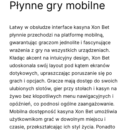
Płynne gry mobilne
Łatwy w obsłudze interface kasyna Xon Bet
płynnie przechodzi na platformę mobilną,
gwarantując graczom jednolite i fascynujące
wrażenia z gry na wszystkich urządzeniach.
Kładąc akcent na intuicyjny design, Xon Bet
udoskonala swój layout pod kątem ekranów
dotykowych, upraszczając poruszanie się po
grach i opcjach. Gracze mają dostęp do swoich
ulubionych slotów, gier przy stołach i kasyn na
żywo bez kłopotliwych menu nawigacyjnych i
opóźnień, co podnosi ogólne zaangażowanie.
Mobilna dostępność kasyna Xon Bet umożliwia
użytkownikom grać w dowolnym miejscu i
czasie, przekształcając ich styl życia. Ponadto