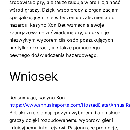
środowisko gry, ale także buduje wiarę i lojalność
wśród graczy. Dzięki współpracy z organizacjami
specjalizującymi się w leczeniu uzależnienia od
hazardu, kasyno Xon Bet wzmacnia swoje
zaangażowanie w świadome gry, co czyni je
niezwykłym wyborem dla osób poszukujących
nie tylko rekreacji, ale także pomocnego i
pewnego doświadczenia hazardowego.
Wniosek
Reasumując, kasyno Xon
https://www.annualreports.com/HostedData/AnnualR
Bet okazuje się najlepszym wyborem dla polskich
graczy dzięki rozbudowanemu wyborowi gier i
intuicyjnemu interfejsowi. Pasjonujące promocje,