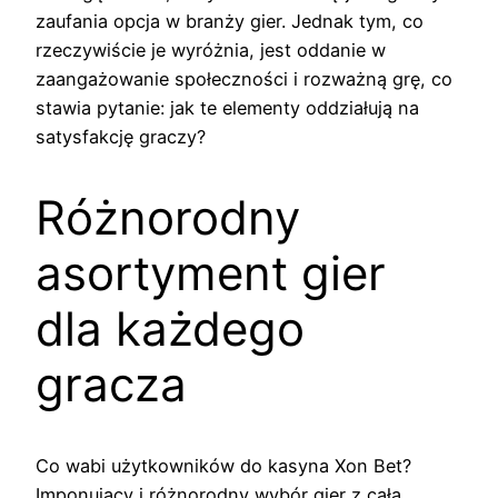
zaufania opcja w branży gier. Jednak tym, co
rzeczywiście je wyróżnia, jest oddanie w
zaangażowanie społeczności i rozważną grę, co
stawia pytanie: jak te elementy oddziałują na
satysfakcję graczy?
Różnorodny
asortyment gier
dla każdego
gracza
Co wabi użytkowników do kasyna Xon Bet?
Imponujący i różnorodny wybór gier z całą