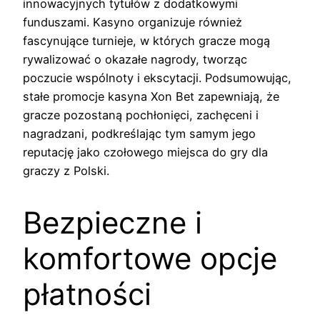
innowacyjnych tytułów z dodatkowymi
funduszami. Kasyno organizuje również
fascynujące turnieje, w których gracze mogą
rywalizować o okazałe nagrody, tworząc
poczucie wspólnoty i ekscytacji. Podsumowując,
stałe promocje kasyna Xon Bet zapewniają, że
gracze pozostaną pochłonięci, zachęceni i
nagradzani, podkreślając tym samym jego
reputację jako czołowego miejsca do gry dla
graczy z Polski.
Bezpieczne i
komfortowe opcje
płatności