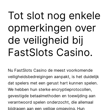
Tot slot nog enkele
opmerkingen over
de veiligheid bij
FastSlots Casino.
Nu FastSlots Casino de meest voorkomende
veiligheidsbedreigingen aanpakt, is het duidelijk
dat spelers met een gerust hart kunnen spelen.
We hebben hun sterke encryptieprotocollen,
gevestigde betaalmethoden en toewijding aan
verantwoord spelen onderzocht, die allemaal
bijdragen aan een veilige omgeving. Hun