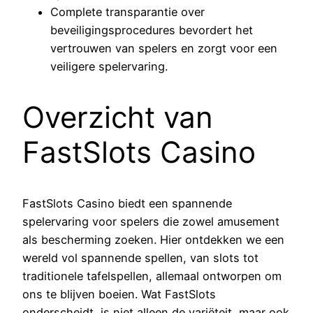
Complete transparantie over
beveiligingsprocedures bevordert het
vertrouwen van spelers en zorgt voor een
veiligere spelervaring.
Overzicht van
FastSlots Casino
FastSlots Casino biedt een spannende
spelervaring voor spelers die zowel amusement
als bescherming zoeken. Hier ontdekken we een
wereld vol spannende spellen, van slots tot
traditionele tafelspellen, allemaal ontworpen om
ons te blijven boeien. Wat FastSlots
onderscheidt, is niet alleen de variëteit, maar ook