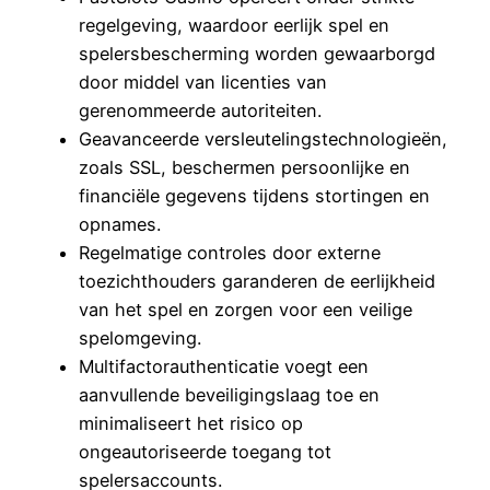
regelgeving, waardoor eerlijk spel en
spelersbescherming worden gewaarborgd
door middel van licenties van
gerenommeerde autoriteiten.
Geavanceerde versleutelingstechnologieën,
zoals SSL, beschermen persoonlijke en
financiële gegevens tijdens stortingen en
opnames.
Regelmatige controles door externe
toezichthouders garanderen de eerlijkheid
van het spel en zorgen voor een veilige
spelomgeving.
Multifactorauthenticatie voegt een
aanvullende beveiligingslaag toe en
minimaliseert het risico op
ongeautoriseerde toegang tot
spelersaccounts.