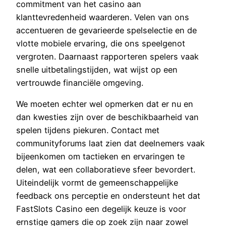
commitment van het casino aan
klanttevredenheid waarderen. Velen van ons
accentueren de gevarieerde spelselectie en de
vlotte mobiele ervaring, die ons speelgenot
vergroten. Daarnaast rapporteren spelers vaak
snelle uitbetalingstijden, wat wijst op een
vertrouwde financiële omgeving.
We moeten echter wel opmerken dat er nu en
dan kwesties zijn over de beschikbaarheid van
spelen tijdens piekuren. Contact met
communityforums laat zien dat deelnemers vaak
bijeenkomen om tactieken en ervaringen te
delen, wat een collaboratieve sfeer bevordert.
Uiteindelijk vormt de gemeenschappelijke
feedback ons perceptie en ondersteunt het dat
FastSlots Casino een degelijk keuze is voor
ernstige gamers die op zoek zijn naar zowel