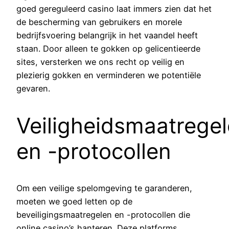
goed gereguleerd casino laat immers zien dat het
de bescherming van gebruikers en morele
bedrijfsvoering belangrijk in het vaandel heeft
staan. Door alleen te gokken op gelicentieerde
sites, versterken we ons recht op veilig en
plezierig gokken en verminderen we potentiële
gevaren.
Veiligheidsmaatrege
en -protocollen
Om een veilige spelomgeving te garanderen,
moeten we goed letten op de
beveiligingsmaatregelen en -protocollen die
online casino’s hanteren. Deze platforms