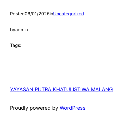
Posted
06/01/2026
in
Uncategorized
by
admin
Tags:
YAYASAN PUTRA KHATULISTIWA MALANG
Proudly powered by
WordPress