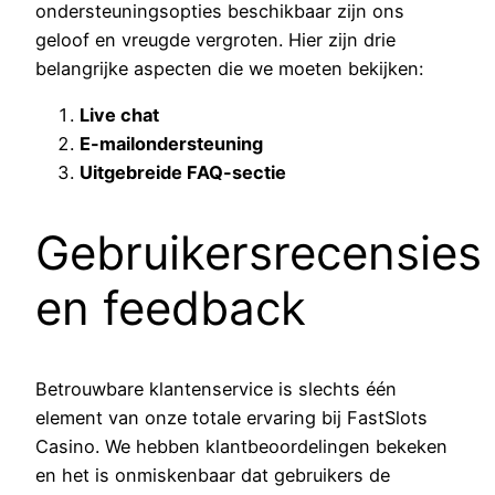
ondersteuningsopties beschikbaar zijn ons
geloof en vreugde vergroten. Hier zijn drie
belangrijke aspecten die we moeten bekijken:
Live chat
E-mailondersteuning
Uitgebreide FAQ-sectie
Gebruikersrecensies
en feedback
Betrouwbare klantenservice is slechts één
element van onze totale ervaring bij FastSlots
Casino. We hebben klantbeoordelingen bekeken
en het is onmiskenbaar dat gebruikers de