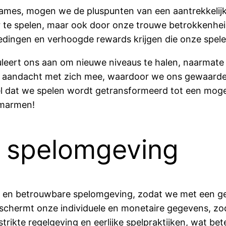
games, mogen we de pluspunten van een aantrekkelijk 
te spelen, maar ook door onze trouwe betrokkenheid. 
dingen en verhoogde rewards krijgen die onze spele
leert ons aan om nieuwe niveaus te halen, naarmate 
ele aandacht met zich mee, waardoor we ons gewaarde
spel dat we spelen wordt getransformeerd tot een mo
 omarmen!
ge spelomgeving
lige en betrouwbare spelomgeving, zodat we met een 
eschermt onze individuele en monetaire gegevens, z
trikte regelgeving en eerlijke spelpraktijken, wat b