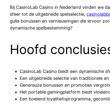
Bij CasinoLab Casino in Nederland vinden we da
sfeer tot de uitgebreide spelselectie,
casinolabbn
gulle bonussen en vernieuwingen die ervoor zor
dynamische spelbestemming?
Hoofd conclusie
CasinoLab Casino biedt een dynamische sfeer
Een uitgebreide selectie van traditionele en 
Genereuze bonussen en promoties vergroten
Het portable gamingplatform biedt vloeien
Een boeiend loyaliteitsprogramma, gecombi