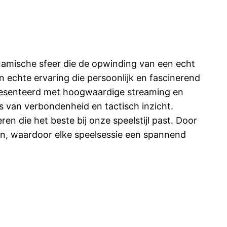
amische sfeer die de opwinding van een echt
n echte ervaring die persoonlijk en fascinerend
epresenteerd met hoogwaardige streaming en
s van verbondenheid en tactisch inzicht.
n die het beste bij onze speelstijl past. Door
an, waardoor elke speelsessie een spannend