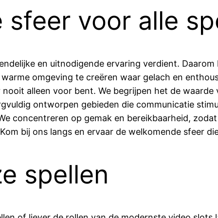
feer voor alle sp
riendelijke en uitnodigende ervaring verdient. Daaro
en warme omgeving te creëren waar gelach en entho
r nooit alleen voor bent. We begrijpen het de waarde v
vuldig ontworpen gebieden die communicatie stimul
. We concentreren op gemak en bereikbaarheid, zodat
 Kom bij ons langs en ervaar de welkomende sfeer d
e spellen
ellen of liever de rollen van de modernste video slots