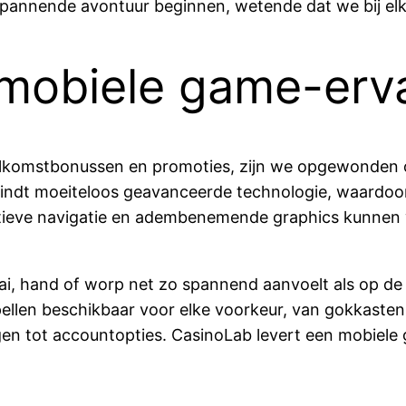
 spannende avontuur beginnen, wetende dat we bij e
 mobiele game-erv
lkomstbonussen en promoties, zijn we opgewonden 
ndt moeiteloos geavanceerde technologie, waardoor 
uïtieve navigatie en adembenemende graphics kunnen w
ai, hand of worp net zo spannend aanvoelt als op de
pellen beschikbaar voor elke voorkeur, van gokkasten 
jgen tot accountopties. CasinoLab levert een mobiele