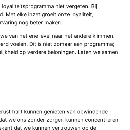
loyaliteitsprogramma niet vergeten. Bij
Met elke inzet groeit onze loyaliteit,
rvaring nog beter maken.
we van het ene level naar het andere klimmen.
erd voelen. Dit is niet zomaar een programma;
gelijkheid op verdere beloningen. Laten we samen
gerust hart kunnen genieten van opwindende
odat we ons zonder zorgen kunnen concentreren
etekent dat we kunnen vertrouwen op de