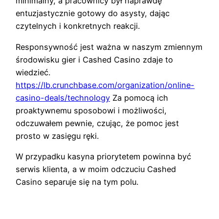
minimalny, a pracownicy był naprawdę
entuzjastycznie gotowy do asysty, dając
czytelnych i konkretnych reakcji.
Responsywność jest ważna w naszym zmiennym
środowisku gier i Cashed Casino zdaje to
wiedzieć.
https://lb.crunchbase.com/organization/online-
casino-deals/technology
Za pomocą ich
proaktywnemu sposobowi i możliwości,
odczuwałem pewnie, czując, że pomoc jest
prosto w zasięgu ręki.
W przypadku kasyna priorytetem powinna być
serwis klienta, a w moim odczuciu Cashed
Casino separuje się na tym polu.