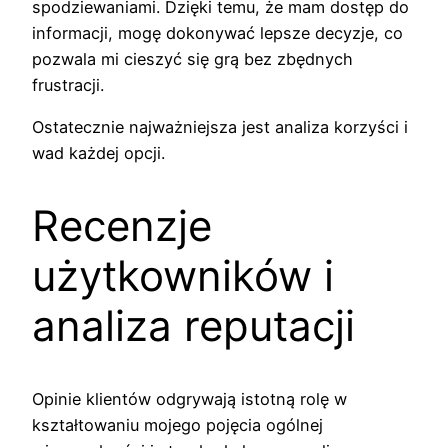
spodziewaniami. Dzięki temu, że mam dostęp do
informacji, mogę dokonywać lepsze decyzje, co
pozwala mi cieszyć się grą bez zbędnych
frustracji.
Ostatecznie najważniejsza jest analiza korzyści i
wad każdej opcji.
Recenzje
użytkowników i
analiza reputacji
Opinie klientów odgrywają istotną rolę w
kształtowaniu mojego pojęcia ogólnej