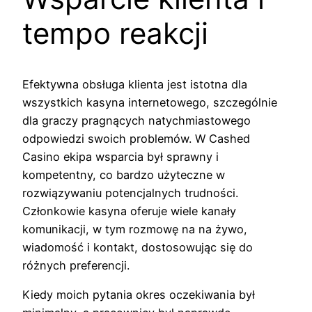
tempo reakcji
Efektywna obsługa klienta jest istotna dla
wszystkich kasyna internetowego, szczególnie
dla graczy pragnących natychmiastowego
odpowiedzi swoich problemów. W Cashed
Casino ekipa wsparcia był sprawny i
kompetentny, co bardzo użyteczne w
rozwiązywaniu potencjalnych trudności.
Członkowie kasyna oferuje wiele kanały
komunikacji, w tym rozmowę na na żywo,
wiadomość i kontakt, dostosowując się do
różnych preferencji.
Kiedy moich pytania okres oczekiwania był