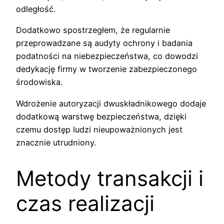
odległość.
Dodatkowo spostrzegłem, że regularnie
przeprowadzane są audyty ochrony i badania
podatności na niebezpieczeństwa, co dowodzi
dedykację firmy w tworzenie zabezpieczonego
środowiska.
Wdrożenie autoryzacji dwuskładnikowego dodaje
dodatkową warstwę bezpieczeństwa, dzięki
czemu dostęp ludzi nieupoważnionych jest
znacznie utrudniony.
Metody transakcji i
czas realizacji