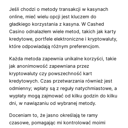
Jeśli chodzi o metody transakcji w kasynach
online, mieć wielu opcji jest kluczem do
gładkiego korzystania z kasyna. W Cashed
Casino odnalazłem wiele metod, takich jak karty
kredytowe, portfele elektroniczne i kryptowaluty,
które odpowiadają różnym preferencjom.
Każda metoda zapewnia unikalne korzyści, takie
jak anonimowość zapewniana przez
kryptowaluty czy powszechność kart
kredytowych. Czas przetwarzania również jest
odmienny; wpłaty są z reguły natychmiastowe, a
wypłaty mogą zajmować od kilku godzin do kilku
dni, w nawiązaniu od wybranej metody.
Doceniam to, że jasno określają te ramy
czasowe, pomagając mi kontrolować moimi