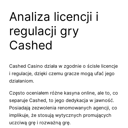
Analiza licencji i
regulacji gry
Cashed
Cashed Casino działa w zgodnie o ścisłe licencje
i regulacje, dzięki czemu gracze mogą ufać jego
działaniom.
Często oceniałem różne kasyna online, ale to, co
separuje Cashed, to jego dedykacja w jawność.
Posiadają zezwolenia renomowanych agencji, co
implikuje, że stosują wytycznych promujących
uczciwą grę i rozważną grę.