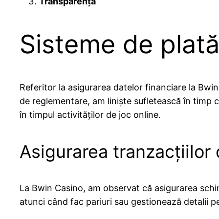
Transparență
Sisteme de plată 
Referitor la asigurarea datelor financiare la Bw
de reglementare, am liniște sufletească în timp c
în timpul activităților de joc online.
Asigurarea tranzacțiilor 
La Bwin Casino, am observat că asigurarea schimb
atunci când fac pariuri sau gestionează detalii p