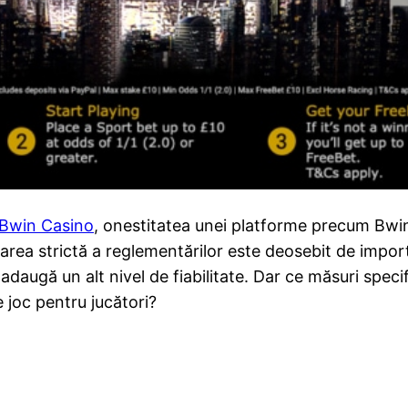
Bwin Casino
, onestitatea unei platforme precum Bwin
rea strictă a reglementărilor este deosebit de import
 adaugă un alt nivel de fiabilitate. Dar ce măsuri spec
 joc pentru jucători?