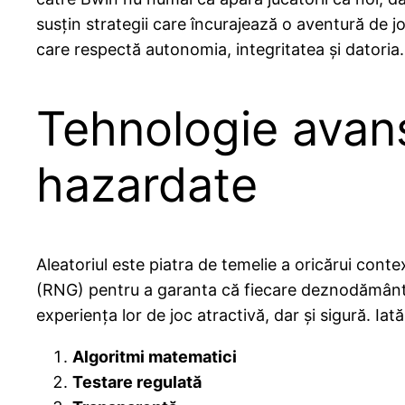
susțin strategii care încurajează o aventură de j
care respectă autonomia, integritatea și datoria.
Tehnologie avans
hazardate
Aleatoriul este piatra de temelie a oricărui con
(RNG) pentru a garanta că fiecare deznodământ e
experiența lor de joc atractivă, dar și sigură. I
Algoritmi matematici
Testare regulată