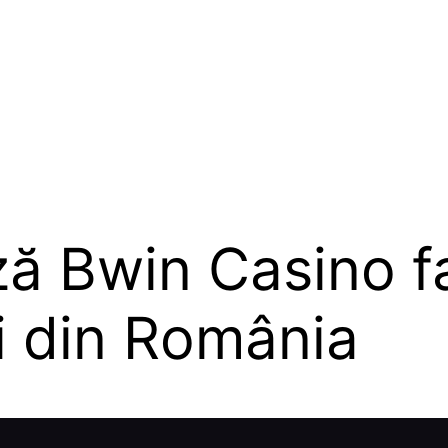
 Bwin Casino fa
ii din România