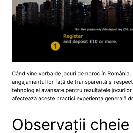
Când vine vorba de jocuri de noroc în România,
angajamentul lor față de transparență și respecta
tehnologiei avansate pentru rezultatele jocurilor
afectează aceste practici experiența generală de
Observații cheie