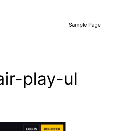
Sample Page
ir-play-ul