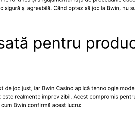
oc sigură și agreabilă. Când optez să joc la Bwin, nu 
ată pentru produc
text de joc just, iar Bwin Casino aplică tehnologie m
ste realmente imprevizibil. Acest compromis pentru j
ată cum Bwin confirmă acest lucru: