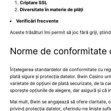
Criptare SSL
Diversitate în materie de plăți
Verificări frecvente
Aceste trăsături îmi permit să joc fără griji, știi
Norme de conformitate 
Înțelegerea standardelor de conformitate cu regle
plată sigure și protecția datelor. Bwin Casino u
varietate de opțiuni de plată securizate, de la c
sporește opțiunile de alegere, dar asigură și că 
Mai mult, Bwin se angajează să ofere claritate, of
privind protecția datelor, oferindu-ne liniște su