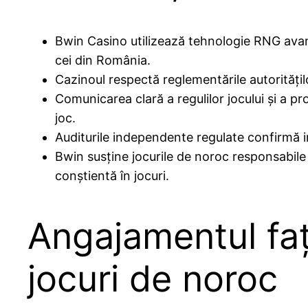
Bwin Casino utilizează tehnologie RNG avansa
cei din România.
Cazinoul respectă reglementările autoritățil
Comunicarea clară a regulilor jocului și a p
joc.
Auditurile independente regulate confirmă in
Bwin susține jocurile de noroc responsabile 
conștientă în jocuri.
Angajamentul față
jocuri de noroc