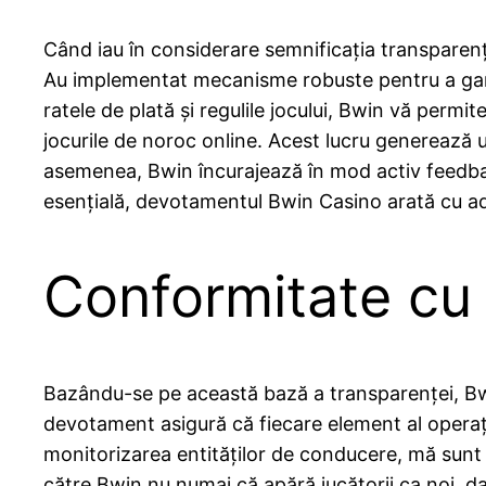
Când iau în considerare semnificația transparenț
Au implementat mecanisme robuste pentru a garan
ratele de plată și regulile jocului, Bwin vă permi
jocurile de noroc online. Acest lucru generează u
asemenea, Bwin încurajează în mod activ feedback
esențială, devotamentul Bwin Casino arată cu adevă
Conformitate cu 
Bazându-se pe această bază a transparenței, Bwin 
devotament asigură că fiecare element al operațiun
monitorizarea entităților de conducere, mă sunt
către Bwin nu numai că apără jucătorii ca noi, dar