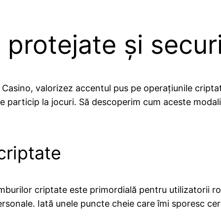
protejate și secur
in Casino, valorizez accentul pus pe operațiunile cri
e particip la jocuri. Să descoperim cum aceste modalit
criptate
urilor criptate este primordială pentru utilizatorii r
ersonale. Iată unele puncte cheie care îmi sporesc cert