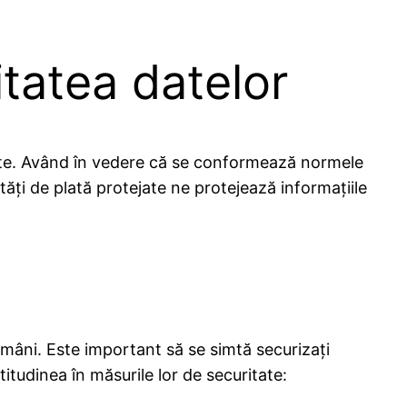
itatea datelor
ptate. Având în vedere că se conformează normele
ăți de plată protejate ne protejează informațiile
omâni. Este important să se simtă securizați
itudinea în măsurile lor de securitate: