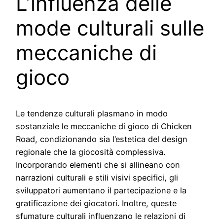
L’influenza delle
mode culturali sulle
meccaniche di
gioco
Le tendenze culturali plasmano in modo
sostanziale le meccaniche di gioco di Chicken
Road, condizionando sia l’estetica del design
regionale che la giocosità complessiva.
Incorporando elementi che si allineano con
narrazioni culturali e stili visivi specifici, gli
sviluppatori aumentano il partecipazione e la
gratificazione dei giocatori. Inoltre, queste
sfumature culturali influenzano le relazioni di