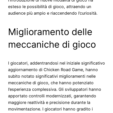
esteso le possibilità di gioco, attraendo un
audience più ampio e riaccendendo l’curiosità.
Miglioramento delle
meccaniche di gioco
I giocatori, addentrandosi nel iniziale significativo
aggiornamento di Chicken Road Game, hanno
subito notato significativi miglioramenti nelle
meccaniche di gioco, che hanno potenziato
l’esperienza complessiva. Gli sviluppatori hanno
apportato controlli modernizzati, garantendo
maggiore reattività e precisione durante la
movimentazione. I giocatori hanno gradito i