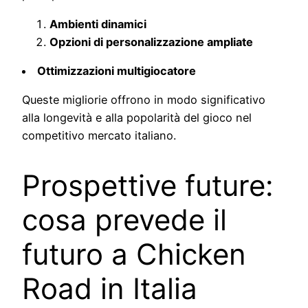
Ambienti dinamici
Opzioni di personalizzazione ampliate
Ottimizzazioni multigiocatore
Queste migliorie offrono in modo significativo
alla longevità e alla popolarità del gioco nel
competitivo mercato italiano.
Prospettive future:
cosa prevede il
futuro a Chicken
Road in Italia