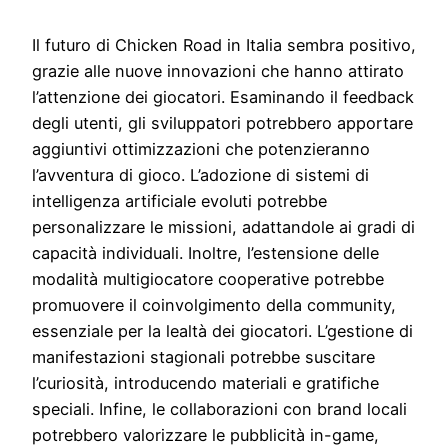
Il futuro di Chicken Road in Italia sembra positivo,
grazie alle nuove innovazioni che hanno attirato
l’attenzione dei giocatori. Esaminando il feedback
degli utenti, gli sviluppatori potrebbero apportare
aggiuntivi ottimizzazioni che potenzieranno
l’avventura di gioco. L’adozione di sistemi di
intelligenza artificiale evoluti potrebbe
personalizzare le missioni, adattandole ai gradi di
capacità individuali. Inoltre, l’estensione delle
modalità multigiocatore cooperative potrebbe
promuovere il coinvolgimento della community,
essenziale per la lealtà dei giocatori. L’gestione di
manifestazioni stagionali potrebbe suscitare
l’curiosità, introducendo materiali e gratifiche
speciali. Infine, le collaborazioni con brand locali
potrebbero valorizzare le pubblicità in-game,