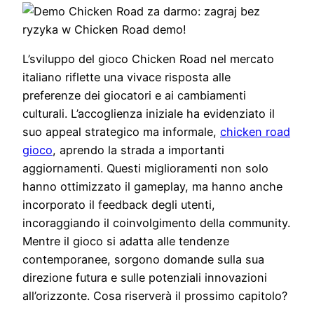
L’sviluppo del gioco Chicken Road nel mercato
italiano riflette una vivace risposta alle
preferenze dei giocatori e ai cambiamenti
culturali. L’accoglienza iniziale ha evidenziato il
suo appeal strategico ma informale,
chicken road
gioco
, aprendo la strada a importanti
aggiornamenti. Questi miglioramenti non solo
hanno ottimizzato il gameplay, ma hanno anche
incorporato il feedback degli utenti,
incoraggiando il coinvolgimento della community.
Mentre il gioco si adatta alle tendenze
contemporanee, sorgono domande sulla sua
direzione futura e sulle potenziali innovazioni
all’orizzonte. Cosa riserverà il prossimo capitolo?