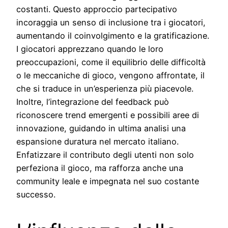
costanti. Questo approccio partecipativo
incoraggia un senso di inclusione tra i giocatori,
aumentando il coinvolgimento e la gratificazione.
I giocatori apprezzano quando le loro
preoccupazioni, come il equilibrio delle difficoltà
o le meccaniche di gioco, vengono affrontate, il
che si traduce in un’esperienza più piacevole.
Inoltre, l’integrazione del feedback può
riconoscere trend emergenti e possibili aree di
innovazione, guidando in ultima analisi una
espansione duratura nel mercato italiano.
Enfatizzare il contributo degli utenti non solo
perfeziona il gioco, ma rafforza anche una
community leale e impegnata nel suo costante
successo.