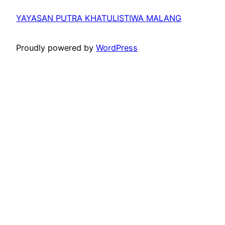
YAYASAN PUTRA KHATULISTIWA MALANG
Proudly powered by
WordPress