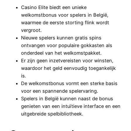
Casino Elite biedt een unieke
welkomstbonus voor spelers in België,
waarmee de eerste storting flink wordt
vergroot.
Nieuwe spelers kunnen gratis spins
ontvangen voor populaire gokkasten als
onderdeel van het welkomstpakket.
Er zijn geen inzetvereisten voor winsten,
waardoor het geld eenvoudig toegankelijk
is.
De welkomstbonus vormt een sterke basis
voor een spannende spelervaring.
Spelers in België kunnen naast de bonus
genieten van een intuïtieve interface en een
uitgebreide spelbibliotheek.