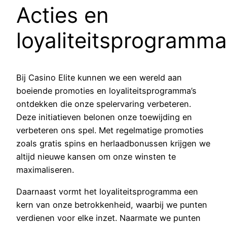
Acties en
loyaliteitsprogramma
Bij Casino Elite kunnen we een wereld aan
boeiende promoties en loyaliteitsprogramma’s
ontdekken die onze spelervaring verbeteren.
Deze initiatieven belonen onze toewijding en
verbeteren ons spel. Met regelmatige promoties
zoals gratis spins en herlaadbonussen krijgen we
altijd nieuwe kansen om onze winsten te
maximaliseren.
Daarnaast vormt het loyaliteitsprogramma een
kern van onze betrokkenheid, waarbij we punten
verdienen voor elke inzet. Naarmate we punten