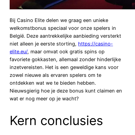
Bij Casino Elite delen we graag een unieke
welkomstbonus speciaal voor onze spelers in
België. Deze aantrekkelijke aanbieding versterkt
niet alleen je eerste storting,
https://casino-
elite.eu/
, maar omvat ook gratis spins op
favoriete gokkasten, allemaal zonder hinderlijke
inzetvereisten. Het is een geweldige kans voor
zowel nieuwe als ervaren spelers om te
ontdekken wat we te bieden hebben.
Nieuwsgierig hoe je deze bonus kunt claimen en
wat er nog meer op je wacht?
Kern conclusies