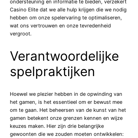
ondersteuning en informatie te bieden, verzekert
Casino Elite dat we alle hulp krijgen die we nodig
hebben om onze spelervaring te optimaliseren,
wat ons vertrouwen en onze tevredenheid
vergroot.
Verantwoordelijke
spelpraktijken
Hoewel we plezier hebben in de opwinding van
het gamen, is het essentieel om er bewust mee
om te gaan. Het beheersen van de kunst van het
gamen betekent onze grenzen kennen en wijze
keuzes maken. Hier zijn drie belangrijke
gewoonten die we zouden moeten ontwikkelen: