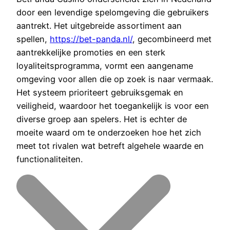
door een levendige spelomgeving die gebruikers
aantrekt. Het uitgebreide assortiment aan
spellen,
https://bet-panda.nl/
, gecombineerd met
aantrekkelijke promoties en een sterk
loyaliteitsprogramma, vormt een aangename
omgeving voor allen die op zoek is naar vermaak.
Het systeem prioriteert gebruiksgemak en
veiligheid, waardoor het toegankelijk is voor een
diverse groep aan spelers. Het is echter de
moeite waard om te onderzoeken hoe het zich
meet tot rivalen wat betreft algehele waarde en
functionaliteiten.