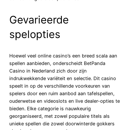
Gevarieerde
spelopties
Hoewel veel online casino’s een breed scala aan
spellen aanbieden, onderscheidt BetPanda
Casino in Nederland zich door zijn
indrukwekkende variëteit en selectie. Dit casino
speelt in op de verschillende voorkeuren van
spelers door een ruim aanbod aan tafelspellen,
ouderwetse en videoslots en live dealer-opties te
bieden. Elke categorie is nauwkeurig
georganiseerd, met zowel populaire titels als
unieke spellen die zowel doorwinterde gokkers