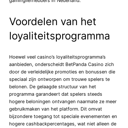
gamingliefhebbers in Nederland.
Voordelen van het
loyaliteitsprogramma
Hoewel veel casino’s loyaliteitsprogramma’s
aanbieden, onderscheidt BetPanda Casino zich
door de verleidelijke promoties en bonussen die
speciaal zijn ontworpen om trouwe spelers te
belonen. De gelaagde structuur van het
programma garandeert dat spelers steeds
hogere beloningen ontvangen naarmate ze meer
gebruikmaken van het platform. Dit omvat
bijzondere toegang tot speciale evenementen en
hogere cashbackpercentages, wat niet alleen de