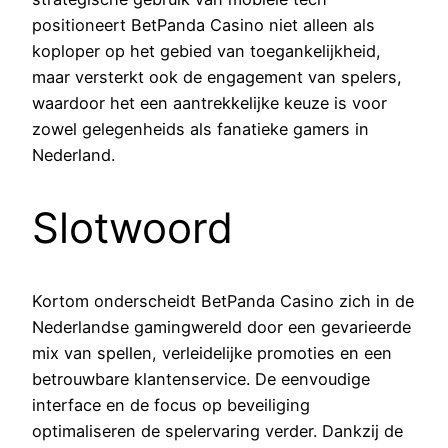
positioneert BetPanda Casino niet alleen als
koploper op het gebied van toegankelijkheid,
maar versterkt ook de engagement van spelers,
waardoor het een aantrekkelijke keuze is voor
zowel gelegenheids als fanatieke gamers in
Nederland.
Slotwoord
Kortom onderscheidt BetPanda Casino zich in de
Nederlandse gamingwereld door een gevarieerde
mix van spellen, verleidelijke promoties en een
betrouwbare klantenservice. De eenvoudige
interface en de focus op beveiliging
optimaliseren de spelervaring verder. Dankzij de