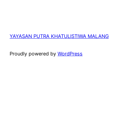
YAYASAN PUTRA KHATULISTIWA MALANG
Proudly powered by
WordPress