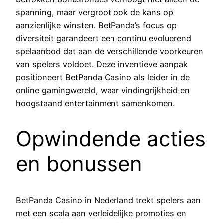
spanning, maar vergroot ook de kans op
aanzienlijke winsten. BetPanda’s focus op
diversiteit garandeert een continu evoluerend
spelaanbod dat aan de verschillende voorkeuren
van spelers voldoet. Deze inventieve aanpak
positioneert BetPanda Casino als leider in de
online gamingwereld, waar vindingrijkheid en
hoogstaand entertainment samenkomen.
Opwindende acties
en bonussen
BetPanda Casino in Nederland trekt spelers aan
met een scala aan verleidelijke promoties en