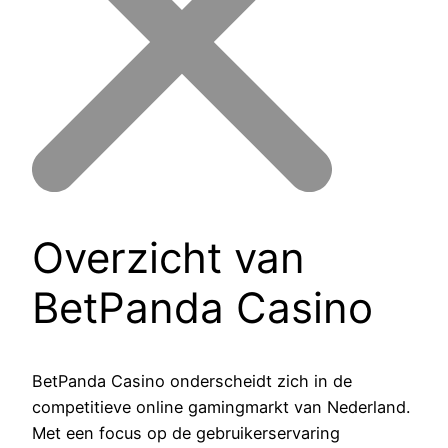
Overzicht van
BetPanda Casino
BetPanda Casino onderscheidt zich in de
competitieve online gamingmarkt van Nederland.
Met een focus op de gebruikerservaring