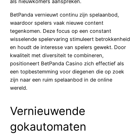
als nieuwkomers aanspreken.
BetPanda vernieuwt continu zijn spelaanbod,
waardoor spelers vaak nieuwe content
tegenkomen. Deze focus op een constant
wisselende spelervaring stimuleert betrokkenheid
en houdt de interesse van spelers gewekt. Door
kwaliteit met diversiteit te combineren,
positioneert BetPanda Casino zich effectief als
een topbestemming voor diegenen die op zoek
zijn naar een ruim spelaanbod in de online
wereld.
Vernieuwende
gokautomaten