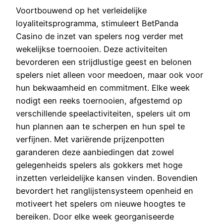
Voortbouwend op het verleidelijke
loyaliteitsprogramma, stimuleert BetPanda
Casino de inzet van spelers nog verder met
wekelijkse toernooien. Deze activiteiten
bevorderen een strijdlustige geest en belonen
spelers niet alleen voor meedoen, maar ook voor
hun bekwaamheid en commitment. Elke week
nodigt een reeks toernooien, afgestemd op
verschillende speelactiviteiten, spelers uit om
hun plannen aan te scherpen en hun spel te
verfijnen. Met variërende prijzenpotten
garanderen deze aanbiedingen dat zowel
gelegenheids spelers als gokkers met hoge
inzetten verleidelijke kansen vinden. Bovendien
bevordert het ranglijstensysteem openheid en
motiveert het spelers om nieuwe hoogtes te
bereiken. Door elke week georganiseerde