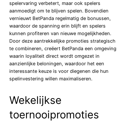
spelervaring verbetert, maar ook spelers
aanmoedigt om te blijven spelen. Bovendien
vernieuwt BetPanda regelmatig de bonussen,
waardoor de spanning erin blijft en spelers
kunnen profiteren van nieuwe mogelijkheden.
Door deze aantrekkelijke promoties strategisch
te combineren, creëert BetPanda een omgeving
waarin loyaliteit direct wordt omgezet in
aanzienlijke beloningen, waardoor het een
interessante keuze is voor diegenen die hun
spelinvestering willen maximaliseren.
Wekelijkse
toernooipromoties