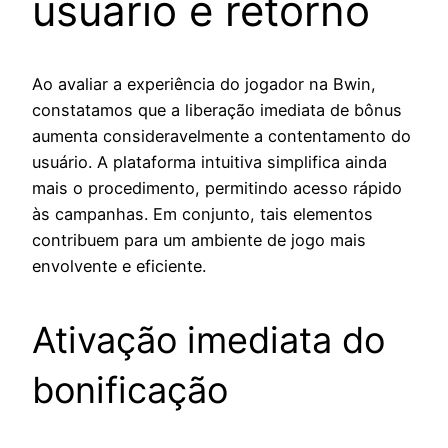
usuário e retorno
Ao avaliar a experiência do jogador na Bwin,
constatamos que a liberação imediata de bônus
aumenta consideravelmente a contentamento do
usuário. A plataforma intuitiva simplifica ainda
mais o procedimento, permitindo acesso rápido
às campanhas. Em conjunto, tais elementos
contribuem para um ambiente de jogo mais
envolvente e eficiente.
Ativação imediata do
bonificação