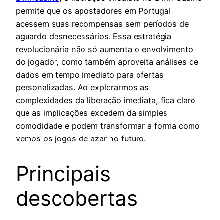
permite que os apostadores em Portugal
acessem suas recompensas sem períodos de
aguardo desnecessários. Essa estratégia
revolucionária não só aumenta o envolvimento
do jogador, como também aproveita análises de
dados em tempo imediato para ofertas
personalizadas. Ao explorarmos as
complexidades da liberação imediata, fica claro
que as implicações excedem da simples
comodidade e podem transformar a forma como
vemos os jogos de azar no futuro.
Principais
descobertas