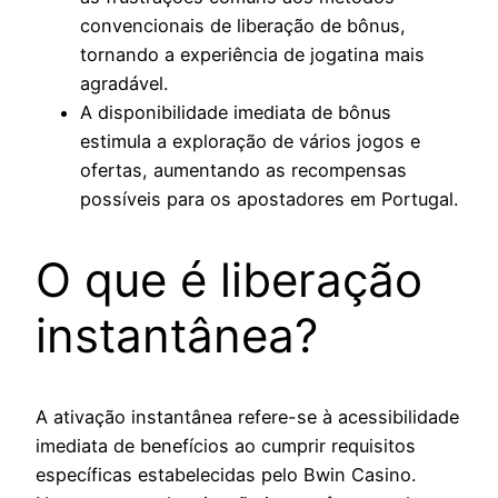
convencionais de liberação de bônus,
tornando a experiência de jogatina mais
agradável.
A disponibilidade imediata de bônus
estimula a exploração de vários jogos e
ofertas, aumentando as recompensas
possíveis para os apostadores em Portugal.
O que é liberação
instantânea?
A ativação instantânea refere-se à acessibilidade
imediata de benefícios ao cumprir requisitos
específicas estabelecidas pelo Bwin Casino.