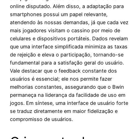
online disputado. Além disso, a adaptação para
smartphones possui um papel relevante,
atendendo às nossas demandas, já que cada vez
mais jogadores visitam o cassino por meio de
celulares e dispositivos portáteis. Dados revelam
que uma interface simplificada minimiza as taxas
de rejeição e eleva o participação, tornando-se
fundamental para a satisfação geral do usuário.
Vale destacar que o feedback constante dos
usuários é essencial; ele nos permite fazer
melhorias constantes, assegurando que o Bwin
permaneça na liderança da facilidade de uso em
jogos. Em síntese, uma interface de usuário forte
se traduz diretamente em maior fidelização e
compromisso de usuários.