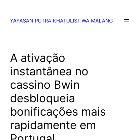
Lewati
ke
YAYASAN PUTRA KHATULISTIWA MALANG
konten
A ativação
instantânea no
cassino Bwin
desbloqueia
bonificações mais
rapidamente em
Portugal.