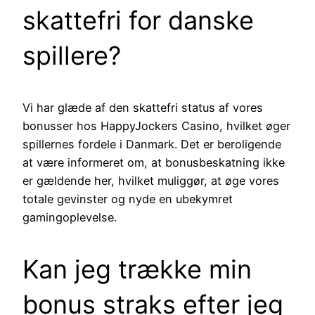
skattefri for danske
spillere?
Vi har glæde af den skattefri status af vores
bonusser hos HappyJockers Casino, hvilket øger
spillernes fordele i Danmark. Det er beroligende
at være informeret om, at bonusbeskatning ikke
er gældende her, hvilket muliggør, at øge vores
totale gevinster og nyde en ubekymret
gamingoplevelse.
Kan jeg trække min
bonus straks efter jeg