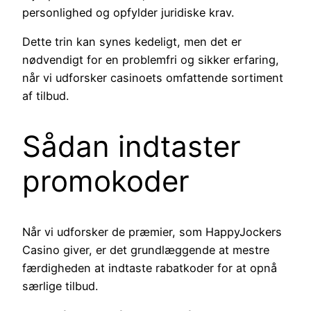
personlighed og opfylder juridiske krav.
Dette trin kan synes kedeligt, men det er
nødvendigt for en problemfri og sikker erfaring,
når vi udforsker casinoets omfattende sortiment
af tilbud.
Sådan indtaster
promokoder
Når vi udforsker de præmier, som HappyJockers
Casino giver, er det grundlæggende at mestre
færdigheden at indtaste rabatkoder for at opnå
særlige tilbud.