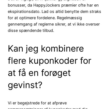
bonusser, da HappyJockers præmier ofte har en
ekspirationsdato. Lad os altid benytte dem straks
for at optimere fordelene. Regelmæssig
gennemgang af reglerne sikrer, at vi ikke overser
disse spændende tilbud.
Kan jeg kombinere
flere kuponkoder for
at få en forøget
gevinst?
Vi er begejstrede for at afprøve