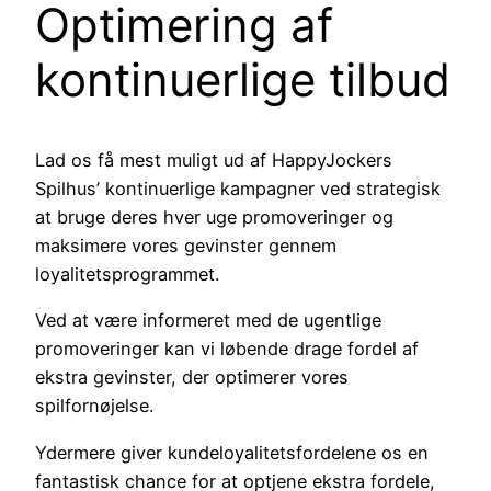
Optimering af
kontinuerlige tilbud
Lad os få mest muligt ud af HappyJockers
Spilhus’ kontinuerlige kampagner ved strategisk
at bruge deres hver uge promoveringer og
maksimere vores gevinster gennem
loyalitetsprogrammet.
Ved at være informeret med de ugentlige
promoveringer kan vi løbende drage fordel af
ekstra gevinster, der optimerer vores
spilfornøjelse.
Ydermere giver kundeloyalitetsfordelene os en
fantastisk chance for at optjene ekstra fordele,