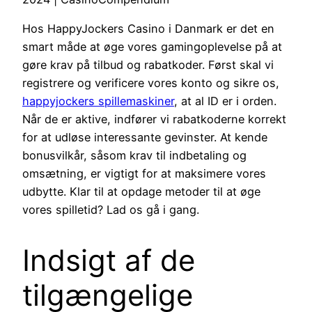
Hos HappyJockers Casino i Danmark er det en
smart måde at øge vores gamingoplevelse på at
gøre krav på tilbud og rabatkoder. Først skal vi
registrere og verificere vores konto og sikre os,
happyjockers spillemaskiner
, at al ID er i orden.
Når de er aktive, indfører vi rabatkoderne korrekt
for at udløse interessante gevinster. At kende
bonusvilkår, såsom krav til indbetaling og
omsætning, er vigtigt for at maksimere vores
udbytte. Klar til at opdage metoder til at øge
vores spilletid? Lad os gå i gang.
Indsigt af de
tilgængelige