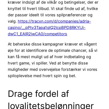
kræver indsigt af de vilkår og betingelser, der er
knyttet til hvert tilbud. Vi skal finde ud af, hvilke
der passer ideelt til vores spilpræferencer og
valg.
https://tracxn.com/d/companies/adria-
casino/__pPtv3Tapa1qlQ2lcpBPD8RKYlJj-
dwC1_EAlR2jwCA0/competitors
At beherske disse kampagner kræver et vågent
øje for at identificere de optimale chancer, så vi
kan få mest muligt ud af hver indbetaling og
hvert game, vi spiller. Ved at benytte disse
muligheder med overvejelse forstærker vi vores
spiloplevelse med hvert spin og bet.
Drage fordel af
loyalitetsbelønninger