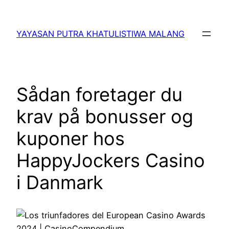
Lewati
ke
YAYASAN PUTRA KHATULISTIWA MALANG
konten
Sådan foretager du
krav på bonusser og
kuponer hos
HappyJockers Casino
i Danmark