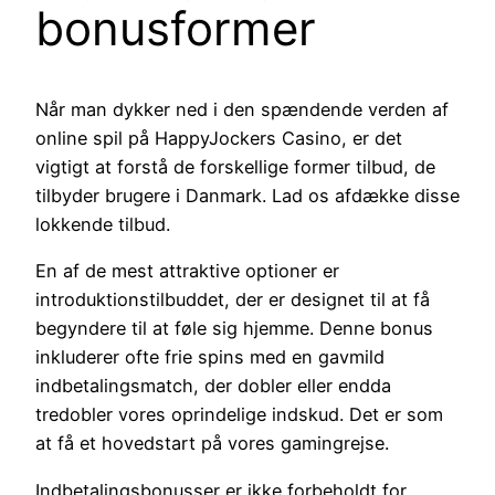
bonusformer
Når man dykker ned i den spændende verden af
online spil på HappyJockers Casino, er det
vigtigt at forstå de forskellige former tilbud, de
tilbyder brugere i Danmark. Lad os afdække disse
lokkende tilbud.
En af de mest attraktive optioner er
introduktionstilbuddet, der er designet til at få
begyndere til at føle sig hjemme. Denne bonus
inkluderer ofte frie spins med en gavmild
indbetalingsmatch, der dobler eller endda
tredobler vores oprindelige indskud. Det er som
at få et hovedstart på vores gamingrejse.
Indbetalingsbonusser er ikke forbeholdt for