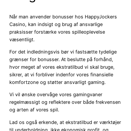
Når man anvender bonusser hos HappyJockers
Casino, kan indsigt og brug af ansvarlige
praksisser forstærke vores spilleoplevelse
væsentligt.
For det indledningsvis bør vi fastsætte tydelige
grænser for bonusser. At beslutte på forhånd,
hvor meget af vores ekstratilbud vi skal bruge,
sikrer, at vi forbliver indenfor vores finansielle
komfortzone og støtter ansvarligt gaming.
Vi vil ønske overvåge vores gamingvaner
regelmæssigt og reflektere over både frekvensen
og arten af vores spil.
Lad os også erkende, at ekstratilbud er værktøjer
til underholdning, ikke økonomisk profit, og