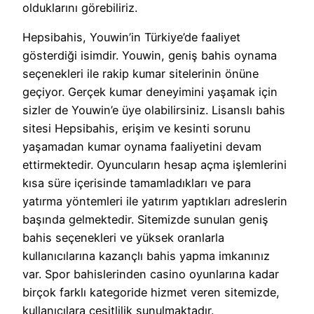
olduklarını görebiliriz.
Hepsibahis, Youwin’in Türkiye’de faaliyet
gösterdiği isimdir. Youwin, geniş bahis oynama
seçenekleri ile rakip kumar sitelerinin önüne
geçiyor. Gerçek kumar deneyimini yaşamak için
sizler de Youwin’e üye olabilirsiniz. Lisanslı bahis
sitesi Hepsibahis, erişim ve kesinti sorunu
yaşamadan kumar oynama faaliyetini devam
ettirmektedir. Oyuncuların hesap açma işlemlerini
kısa süre içerisinde tamamladıkları ve para
yatırma yöntemleri ile yatırım yaptıkları adreslerin
başında gelmektedir. Sitemizde sunulan geniş
bahis seçenekleri ve yüksek oranlarla
kullanıcılarına kazançlı bahis yapma imkanınız
var. Spor bahislerinden casino oyunlarına kadar
birçok farklı kategoride hizmet veren sitemizde,
kullanıcılara çeşitlilik sunulmaktadır.