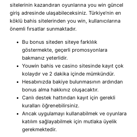
sitelerinin kazandıran oyunlarına you win güncel
giriş adresinde ulaşabileceksiniz. Türkiye’nin en
köklü bahis sitelerinden you win, kullanıcılarına
önemli fırsatlar sunmaktadır.
Bu bonus siteden siteye farklılık
göstermekte, geçerli promosyonlara
bakmanız yeterlidir.
Youwin bahis ve casino sitesinde kayıt çok
kolaydır ve 2 dakika içinde mümkündür.
Hesabınızda bakiye bulunmasının ardından
bonus alma hakkınız oluşacaktır.
Canlı destek hattından kayıt için gerekli
kuralları öğrenebilirsiniz.
Ancak uygulamayı kullanabilmek ve oyunlara
katılım sağlayabilmek için mutlaka üyelik
gerekmektedir.