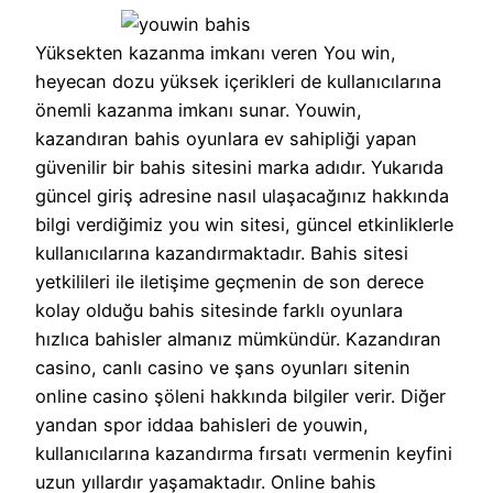
Yüksekten kazanma imkanı veren You win,
heyecan dozu yüksek içerikleri de kullanıcılarına
önemli kazanma imkanı sunar. Youwin,
kazandıran bahis oyunlara ev sahipliği yapan
güvenilir bir bahis sitesini marka adıdır. Yukarıda
güncel giriş adresine nasıl ulaşacağınız hakkında
bilgi verdiğimiz you win sitesi, güncel etkinliklerle
kullanıcılarına kazandırmaktadır. Bahis sitesi
yetkilileri ile iletişime geçmenin de son derece
kolay olduğu bahis sitesinde farklı oyunlara
hızlıca bahisler almanız mümkündür. Kazandıran
casino, canlı casino ve şans oyunları sitenin
online casino şöleni hakkında bilgiler verir. Diğer
yandan spor iddaa bahisleri de youwin,
kullanıcılarına kazandırma fırsatı vermenin keyfini
uzun yıllardır yaşamaktadır. Online bahis