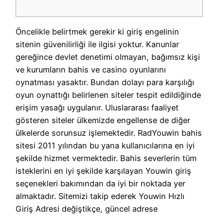
Öncelikle belirtmek gerekir ki giriş engelinin
sitenin güvenilirliği ile ilgisi yoktur. Kanunlar
gereğince devlet denetimi olmayan, bağımsız kişi
ve kurumların bahis ve casino oyunlarını
oynatması yasaktır. Bundan dolayı para karşılığı
oyun oynattığı belirlenen siteler tespit edildiğinde
erişim yasağı uygulanır. Uluslararası faaliyet
gösteren siteler ülkemizde engellense de diğer
ülkelerde sorunsuz işlemektedir. RadYouwin bahis
sitesi 2011 yılından bu yana kullanıcılarına en iyi
şekilde hizmet vermektedir. Bahis severlerin tüm
isteklerini en iyi şekilde karşılayan Youwin giriş
seçenekleri bakımından da iyi bir noktada yer
almaktadır. Sitemizi takip ederek Youwin Hızlı
Giriş Adresi değiştikçe, güncel adrese