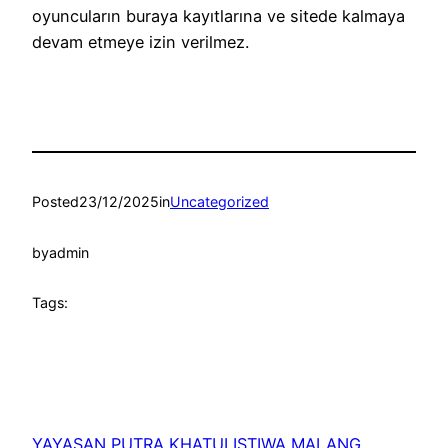
oyuncuların buraya kayıtlarına ve sitede kalmaya
devam etmeye izin verilmez.
Posted
23/12/2025
in
Uncategorized
by
admin
Tags:
YAYASAN PUTRA KHATULISTIWA MALANG