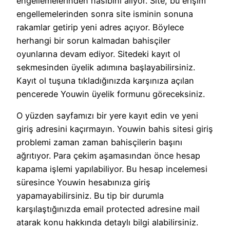
engellemelerinden nasibini alıyor. Site, bu erişim
engellemelerinden sonra site isminin sonuna
rakamlar getirip yeni adres açıyor. Böylece
herhangi bir sorun kalmadan bahisçiler
oyunlarına devam ediyor. Sitedeki kayıt ol
sekmesinden üyelik adımına başlayabilirsiniz.
Kayıt ol tuşuna tıkladığınızda karşınıza açılan
pencerede Youwin üyelik formunu göreceksiniz.
O yüzden sayfamızı bir yere kayıt edin ve yeni
giriş adresini kaçırmayın. Youwin bahis sitesi giriş
problemi zaman zaman bahisçilerin başını
ağrıtıyor. Para çekim aşamasından önce hesap
kapama işlemi yapılabiliyor. Bu hesap incelemesi
süresince Youwin hesabınıza giriş
yapamayabilirsiniz. Bu tip bir durumla
karşılaştığınızda email protected adresine mail
atarak konu hakkında detaylı bilgi alabilirsiniz.