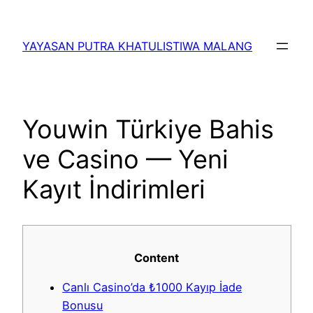
Lewati
ke
YAYASAN PUTRA KHATULISTIWA MALANG
konten
Youwin Türkiye Bahis
ve Casino — Yeni
Kayıt İndirimleri
Content
Canlı Casino’da ₺1000 Kayıp İade
Bonusu