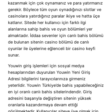
kazanmak için çok oynamanız ve para yatırmanız
gerekir. Böylece tüm oyun oynadığınızı slotlar ve
casinolara yatırdığınız paralar ikiye ve hatta üçe
katlanır. Sitede her kullanıcı için farklı ilgi
alanlarına sahip bahis ve oyun bölümleri yer
almaktadır. İddaa sevenler için canlı bahis bölümü
de bulunan sitenin casino bölümü de canlı
oyunlar ile üyelerine eğlenceli bir casino keyfi
sunar.
Youwin giriş işlemleri için sosyal medya
hesaplarından duyurulan Youwin Yeni Giriş
Adresi bilgilerini tarayıcılarınıza girmeniz
yeterlidir. Youwin Türkiye’de bahis yapabileceğiniz
en iyi oranlı canlı bahis sitelerindendir. Giriş
adresini başarıyla değiştiren sitenin yüksek
oranlarla kazandırmaya devam ettiği
görülmektedir. Kullanıcılar siteye üye olmak için