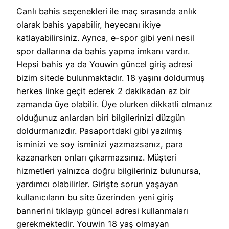
Canlı bahis seçenekleri ile maç sırasında anlık
olarak bahis yapabilir, heyecanı ikiye
katlayabilirsiniz. Ayrıca, e-spor gibi yeni nesil
spor dallarına da bahis yapma imkanı vardır.
Hepsi bahis ya da Youwin güncel giriş adresi
bizim sitede bulunmaktadır. 18 yaşını doldurmuş
herkes linke geçit ederek 2 dakikadan az bir
zamanda üye olabilir. Üye olurken dikkatli olmanız
olduğunuz anlardan biri bilgilerinizi düzgün
doldurmanızdır. Pasaportdaki gibi yazılmış
isminizi ve soy isminizi yazmazsanız, para
kazanarken onları çıkarmazsınız. Müşteri
hizmetleri yalnızca doğru bilgileriniz bulunursa,
yardımcı olabilirler. Girişte sorun yaşayan
kullanıcıların bu site üzerinden yeni giriş
bannerini tıklayıp güncel adresi kullanmaları
gerekmektedir. Youwin 18 yaş olmayan