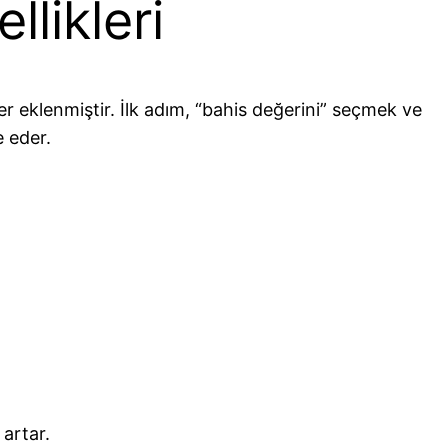
llikleri
ler eklenmiştir. İlk adım, “bahis değerini” seçmek ve
e eder.
artar.