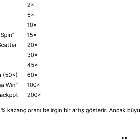
2×
5×
10×
 Spin”
15×
Scatter
20×
30×
45×
 (50×)
60×
a Win”
100×
Jackpot
200×
% kazanç oranı belirgin bir artış gösterir. Ancak büyü