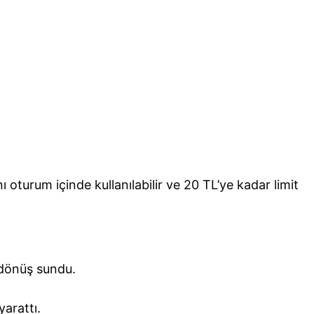
ı oturum içinde kullanılabilir ve 20 TL’ye kadar limit
 dönüş sundu.
arattı.