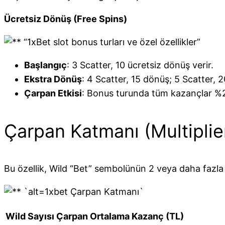
Ücretsiz Dönüş (Free Spins)
Başlangıç
: 3 Scatter, 10 ücretsiz dönüş verir.
Ekstra Dönüş
: 4 Scatter, 15 dönüş; 5 Scatter, 
Çarpan Etkisi
: Bonus turunda tüm kazançlar %2
Çarpan Katmanı (Multiplie
Bu özellik, Wild “Bet” sembolünün 2 veya daha fazla 
Wild Sayısı
Çarpan
Ortalama Kazanç (TL)