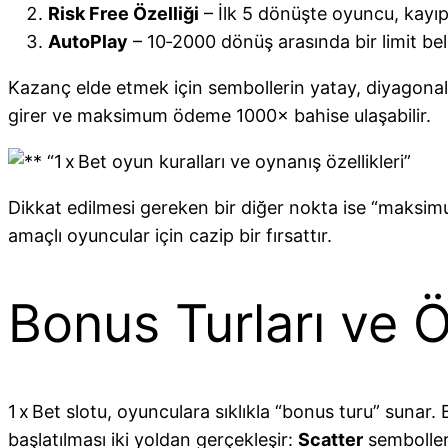
Risk Free Özelliği
– İlk 5 dönüşte oyuncu, kayıpla
AutoPlay
– 10‑2000 dönüş arasında bir limit beli
Kazanç elde etmek için sembollerin yatay, diyagonal
girer ve maksimum ödeme 1000× bahise ulaşabilir.
Dikkat edilmesi gereken bir diğer nokta ise “maksimum 
amaçlı oyuncular için cazip bir fırsattır.
Bonus Turları ve Ö
1 x Bet slotu, oyunculara sıklıkla “bonus turu” sunar.
başlatılması iki yoldan gerçekleşir:
Scatter
semboller