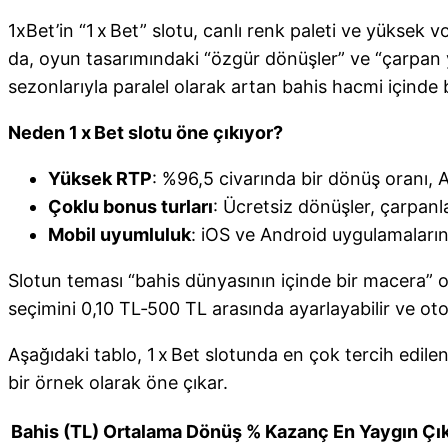
1xBet’in “1 x Bet” slotu, canlı renk paleti ve yüksek 
da, oyun tasarımındaki “özgür dönüşler” ve “çarpan yol
sezonlarıyla paralel olarak artan bahis hacmi içinde b
Neden 1 x Bet slotu öne çıkıyor?
Yüksek RTP
: %96,5 civarında bir dönüş oranı, 
Çoklu bonus turları
: Ücretsiz dönüşler, çarpanla
Mobil uyumluluk
: iOS ve Android uygulamaların
Slotun teması “bahis dünyasının içinde bir macera” o
seçimini 0,10 TL‑500 TL arasında ayarlayabilir ve o
Aşağıdaki tablo, 1 x Bet slotunda en çok tercih edil
bir örnek olarak öne çıkar.
Bahis (TL)
Ortalama Dönüş
% Kazanç
En Yaygın Çı