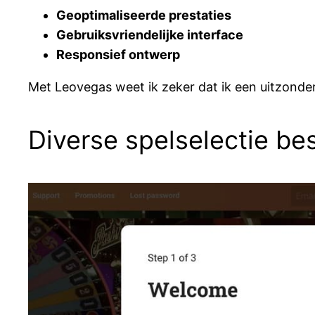
Geoptimaliseerde prestaties
Gebruiksvriendelijke interface
Responsief ontwerp
Met Leovegas weet ik zeker dat ik een uitzonde
Diverse spelselectie be