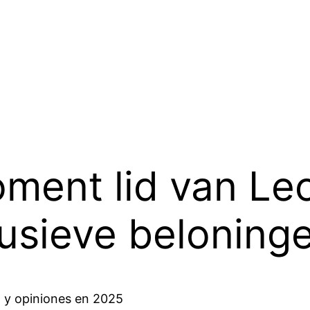
oment lid van Le
usieve beloning