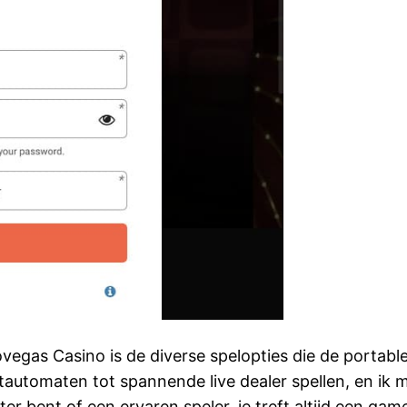
gas Casino is de diverse spelopties die de portable 
automaten tot spannende live dealer spellen, en ik mo
er bent of een ervaren speler, je treft altijd een game 