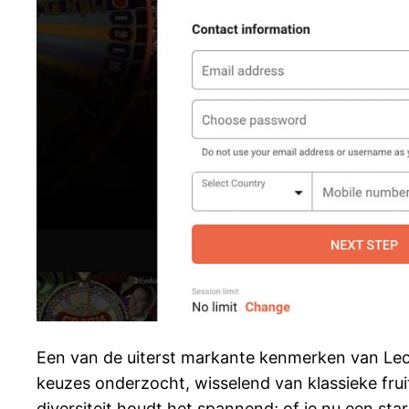
Een van de uiterst markante kenmerken van Leove
keuzes onderzocht, wisselend van klassieke fruit
diversiteit houdt het spannend; of je nu een start