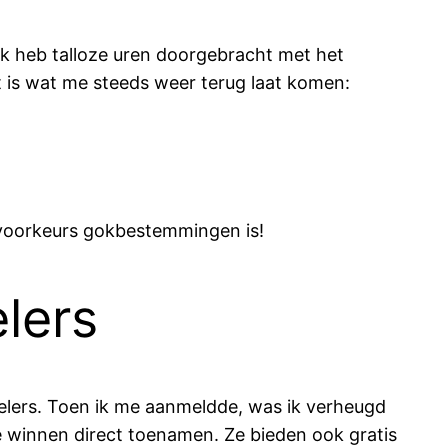
 Ik heb talloze uren doorgebracht met het
 is wat me steeds weer terug laat komen:
 voorkeurs gokbestemmingen is!
lers
elers. Toen ik me aanmeldde, was ik verheugd
e winnen direct toenamen. Ze bieden ook gratis