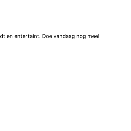
udt en entertaint. Doe vandaag nog mee!