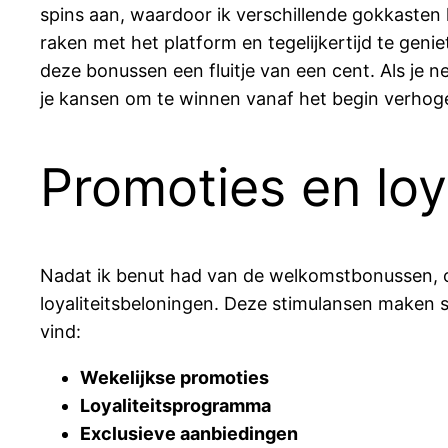
spins aan, waardoor ik verschillende gokkasten 
raken met het platform en tegelijkertijd te ge
deze bonussen een fluitje van een cent. Als je 
je kansen om te winnen vanaf het begin verhoge
Promoties en loy
Nadat ik benut had van de welkomstbonussen, o
loyaliteitsbeloningen. Deze stimulansen maken s
vind:
Wekelijkse promoties
Loyaliteitsprogramma
Exclusieve aanbiedingen