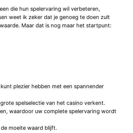
een die hun spelervaring wil verbeteren,
en weet ik zeker dat je genoeg te doen zult
aarde. Maar dat is nog maar het startpunt:
n kunt plezier hebben met een spannender
grote spelselectie van het casino verkent.
gen, waardoor uw complete spelervaring wordt
de moeite waard blijft.