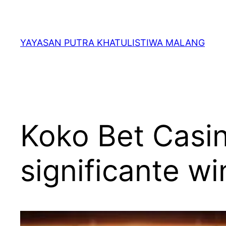
Lewati
ke
konten
YAYASAN PUTRA KHATULISTIWA MALANG
Koko Bet Casi
significante w