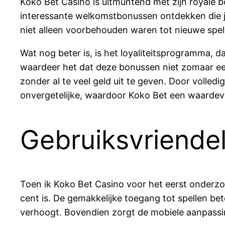
Koko Bet Casino is uitmuntend met zijn royale bo
interessante welkomstbonussen ontdekken die j
niet alleen voorbehouden waren tot nieuwe spel
Wat nog beter is, is het loyaliteitsprogramma, 
waardeer het dat deze bonussen niet zomaar ee
zonder al te veel geld uit te geven. Door volle
onvergetelijke, waardoor Koko Bet een waardevol
Gebruiksvriendel
Toen ik Koko Bet Casino voor het eerst onderzo
cent is. De gemakkelijke toegang tot spellen bet
verhoogt. Bovendien zorgt de mobiele aanpass