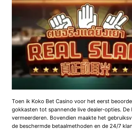
Toen ik Koko Bet Casino voor het eerst beoord
gokkasten tot spannende live dealer-opties. D
vermeerderen. Bovendien maakte het gebruiksvrie
de beschermde betaalmethoden en de 24/7 klanten