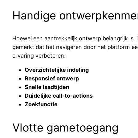
Handige ontwerpkenme
Hoewel een aantrekkelijk ontwerp belangrijk is, 
gemerkt dat het navigeren door het platform een
ervaring verbeteren:
Overzichtelijke indeling
Responsief ontwerp
Snelle laadtijden
Duidelijke call-to-actions
Zoekfunctie
Vlotte gametoegang