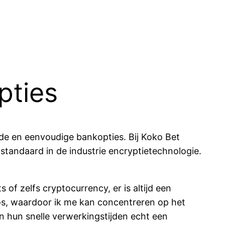
pties
gde en eenvoudige bankopties. Bij Koko Bet
standaard in de industrie encryptietechnologie.
of zelfs cryptocurrency, er is altijd een
os, waardoor ik me kan concentreren op het
 hun snelle verwerkingstijden echt een