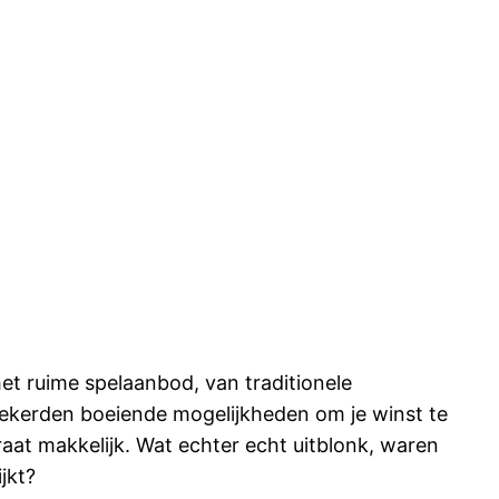
et ruime spelaanbod, van traditionele
zekerden boeiende mogelijkheden om je winst te
aat makkelijk. Wat echter echt uitblonk, waren
jkt?