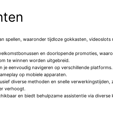
nten
 spellen, waaronder tijdloze gokkasten, videoslots m
welkomstbonussen en doorlopende promoties, waaro
 om te winnen worden uitgebreid.
un je eenvoudig navigeren op verschillende platforms
ameplay op mobiele apparaten.
usief diverse methoden en snelle verwerkingstijden,
er verhoogt.
ikbaar en biedt behulpzame assistentie via diverse k