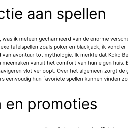
ctie aan spellen
, was ik meteen gecharmeerd van de enorme verscheid
xe tafelspellen zoals poker en blackjack, ik vond er v
 van avontuur tot mythologie. Ik merkte dat Koko Bet
n meemaken vanuit het comfort van hun eigen huis. B
avigeren vlot verloopt. Over het algemeen zorgt de ge
ers eenvoudig hun favoriete spellen kunnen vinden zo
 en promoties