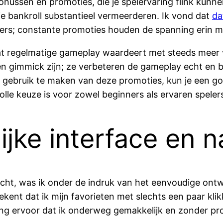
nussen en promoties, die je spelervaring flink kunnen
e bankroll substantieel vermeerderen. Ik vond dat
da
ers; constante promoties houden de spanning erin m
dat regelmatige gameplay waardeert met steeds meer v
n gimmick zijn; ze verbeteren de gameplay echt en
dig gebruik te maken van deze promoties, kun je een
le keuze is voor zowel beginners als ervaren speler
ijke interface en n
cht, was ik onder de indruk van het eenvoudige ontw
ekent dat ik mijn favorieten met slechts een paar kl
ing ervoor dat ik onderweg gemakkelijk en zonder p