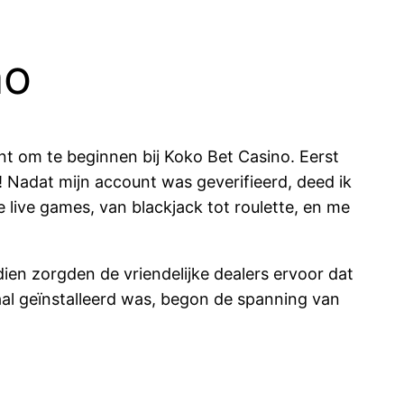
no
ent om te beginnen bij Koko Bet Casino. Eerst
t! Nadat mijn account was geverifieerd, deed ik
e live games, van blackjack tot roulette, en me
ien zorgden de vriendelijke dealers ervoor dat
maal geïnstalleerd was, begon de spanning van