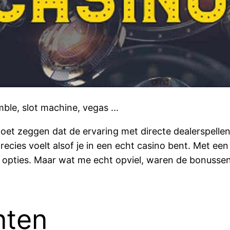
t zeggen dat de ervaring met directe dealerspellen ui
recies voelt alsof je in een echt casino bent. Met een
e opties. Maar wat me echt opviel, waren de bonusse
nten