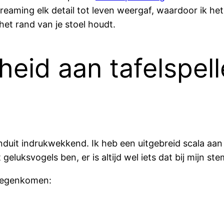
eaming elk detail tot leven weergaf, waardoor ik het 
het rand van je stoel houdt.
eid aan tafelspell
onduit indrukwekkend. Ik heb een uitgebreid scala aan
 geluksvogels ben, er is altijd wel iets dat bij mijn s
t tegenkomen: