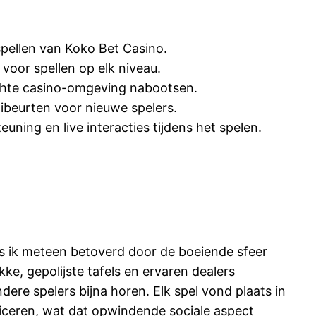
spellen van Koko Bet Casino.
 voor spellen op elk niveau.
chte casino-omgeving nabootsen.
ibeurten voor nieuwe spelers.
uning en live interacties tijdens het spelen.
s ik meteen betoverd door de boeiende sfeer
ke, gepolijste tafels en ervaren dealers
dere spelers bijna horen. Elk spel vond plaats in
eren, wat dat opwindende sociale aspect