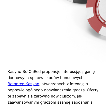
Kasyno BetOnRed proponuje interesującą gamę
darmowych spinów i kodów bonusowych,
Betonred Kasyno
, stworzonych z intencją o
poprawie ogólnego doświadczenia gracza. Oferty
te zapewniają zarówno nowicjuszom, jak i
zaawansowanym graczom szansę zapoznania