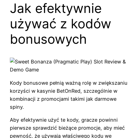
Jak efektywnie
używać z kodów
bonusowych
Kody bonusowe pełnią ważną rolę w zwiększaniu
korzyści w kasynie BetOnRed, szczególnie w
kombinacji z promocjami takimi jak darmowe
spiny.
Aby efektywnie użyć te kody, gracze powinni
pierwsze sprawdzić bieżące promocje, aby mieć
pewność, że używają właściwego kodu we