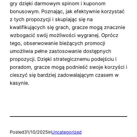
gry dzięki darmowym spinom i kuponom
bonusowym. Poznając, jak efektywnie korzystać
z tych propozycji i skupiając się na
kwalifikujących się grach, gracze mogą znacznie
wzbogacić swój możliwości wygranej. Oprócz
tego, obserwowanie bieżących promocji
umożliwia pełne zastosowanie dostępnych
propozycji. Dzięki strategicznemu podejściu i
poradom, gracze mogą podnieść swoje korzyści i
cieszyć się bardziej zadowalającym czasem w
kasynie.
Posted
31/10/2025
in
Uncategorized