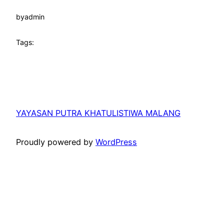
by
admin
Tags:
YAYASAN PUTRA KHATULISTIWA MALANG
Proudly powered by
WordPress