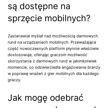
są dostępne na
sprzęcie mobilnych?
Zastanawiał myślał nad możliwością darmowych
rund na urządzeniach mobilnych. Przeważająca
część nowoczesnych platform płynnie właściwie
dostosowuje, oferując graczom możliwość
skorzystania z darmowych rund w jakimkolwiek
momencie, co odzwierciedla angażowanie branży
w poprawę wrażeń z gier mobilnych dla każdego
graczy.
Jak mogę odebrać