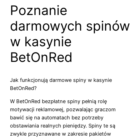
Poznanie
darmowych spinów
w kasynie
BetOnRed
Jak funkcjonują darmowe spiny w kasynie
BetOnRed?
W BetOnRed bezpłatne spiny pełnią rolę
motywacji reklamowej, pozwalając graczom
bawić się na automatach bez potrzeby
obstawiania realnych pieniędzy. Spiny te są
zwykle przyznawane w zakresie pakietów