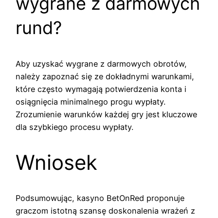
wygrane z darmowych
rund?
Aby uzyskać wygrane z darmowych obrotów,
należy zapoznać się ze dokładnymi warunkami,
które często wymagają potwierdzenia konta i
osiągnięcia minimalnego progu wypłaty.
Zrozumienie warunków każdej gry jest kluczowe
dla szybkiego procesu wypłaty.
Wniosek
Podsumowując, kasyno BetOnRed proponuje
graczom istotną szansę doskonalenia wrażeń z