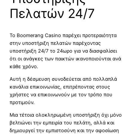
Πελατών 24/7
Το Boomerang Casino παρέχει προτεραιότητα
στην υποστήριξη πελατών παρέχοντας
υποστήριξη 24/7 το 24ωρο για να διασφαλίσει
ότι οι ανάγκες των παικτών ικανοποιούνται ανά
κάθε χρόνο.
Αυτή η δέσμευση συνοδεύεται από πολλαπλά
κανάλια επικοινωνίας, επιτρέποντας στους
χρήστες να επικοινωνούν με τον τρόπο που
προτιμούν.
Μια τέτοια ολοκληρωμένη υποστήριξη όχι μόνο
βελτιώνει την εμπειρία του πελάτη, αλλά και
δημιουργεί την εμπιστοσύνη και την αφοσίωση