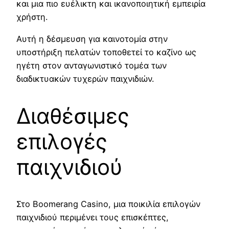
και μια πιο ευέλικτη και ικανοποιητική εμπειρία
χρήστη.
Αυτή η δέσμευση για καινοτομία στην
υποστήριξη πελατών τοποθετεί το καζίνο ως
ηγέτη στον ανταγωνιστικό τομέα των
διαδικτυακών τυχερών παιχνιδιών.
Διαθέσιμες
επιλογές
παιχνιδιού
Στο Boomerang Casino, μια ποικιλία επιλογών
παιχνιδιού περιμένει τους επισκέπτες,