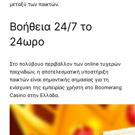
μεταξύ των παικτών.
Βοήθεια 24/7 το
24ωρο
Στο πολύβουο περιβάλλον των online τυχερών
παιχνιδιών, η αποτελεσματική υποστήριξη
παικτών είναι σημαντικής σημασίας για τη
ενίσχυση της εμπειρίας χρήστη στο Boomerang
Casino στην Ελλάδα.