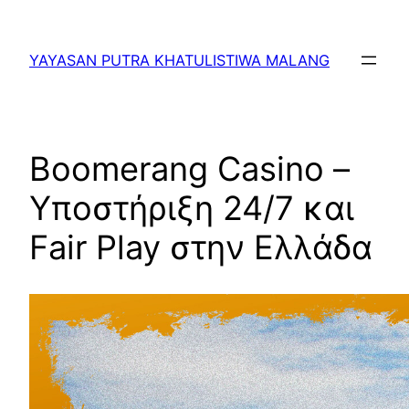
Lewati
ke
YAYASAN PUTRA KHATULISTIWA MALANG
konten
Boomerang Casino –
Υποστήριξη 24/7 και
Fair Play στην Ελλάδα