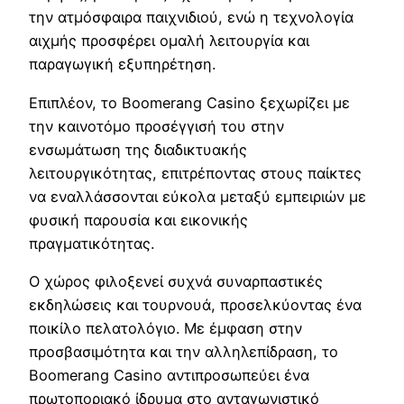
την ατμόσφαιρα παιχνιδιού, ενώ η τεχνολογία
αιχμής προσφέρει ομαλή λειτουργία και
παραγωγική εξυπηρέτηση.
Επιπλέον, το Boomerang Casino ξεχωρίζει με
την καινοτόμο προσέγγισή του στην
ενσωμάτωση της διαδικτυακής
λειτουργικότητας, επιτρέποντας στους παίκτες
να εναλλάσσονται εύκολα μεταξύ εμπειριών με
φυσική παρουσία και εικονικής
πραγματικότητας.
Ο χώρος φιλοξενεί συχνά συναρπαστικές
εκδηλώσεις και τουρνουά, προσελκύοντας ένα
ποικίλο πελατολόγιο. Με έμφαση στην
προσβασιμότητα και την αλληλεπίδραση, το
Boomerang Casino αντιπροσωπεύει ένα
πρωτοποριακό ίδρυμα στο ανταγωνιστικό