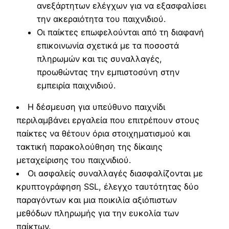
ανεξάρτητων ελέγχων για να εξασφαλίσει
την ακεραιότητα του παιχνιδιού.
Οι παίκτες επωφελούνται από τη διαφανή
επικοινωνία σχετικά με τα ποσοστά
πληρωμών και τις συναλλαγές,
προωθώντας την εμπιστοσύνη στην
εμπειρία παιχνιδιού.
Η δέσμευση για υπεύθυνο παιχνίδι
περιλαμβάνει εργαλεία που επιτρέπουν στους
παίκτες να θέτουν όρια στοιχηματισμού και
τακτική παρακολούθηση της δίκαιης
μεταχείρισης του παιχνιδιού.
Οι ασφαλείς συναλλαγές διασφαλίζονται με
κρυπτογράφηση SSL, έλεγχο ταυτότητας δύο
παραγόντων και μια ποικιλία αξιόπιστων
μεθόδων πληρωμής για την ευκολία των
παίκτων.