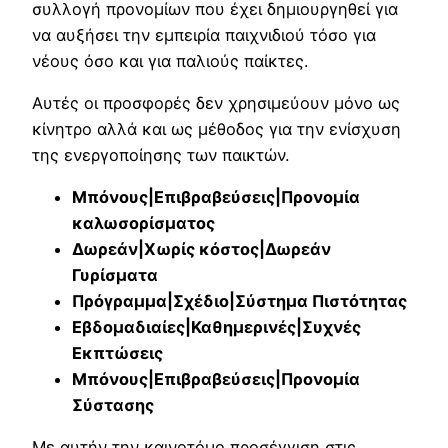
συλλογή προνομίων που έχει δημιουργηθεί για
να αυξήσει την εμπειρία παιχνιδιού τόσο για
νέους όσο και για παλιούς παίκτες.
Αυτές οι προσφορές δεν χρησιμεύουν μόνο ως
κίνητρο αλλά και ως μέθοδος για την ενίσχυση
της ενεργοποίησης των παικτών.
Μπόνους|Επιβραβεύσεις|Προνομία
καλωσορίσματος
Δωρεάν|Χωρίς κόστος|Δωρεάν
Γυρίσματα
Πρόγραμμα|Σχέδιο|Σύστημα Πιστότητας
Εβδομαδιαίες|Καθημερινές|Συχνές
Εκπτώσεις
Μπόνους|Επιβραβεύσεις|Προνομία
Σύστασης
Με αυτήν την καινοτόμο προσέγγιση στις