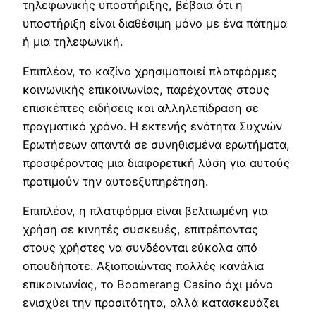
τηλεφωνικής υποστήριξης, βέβαια ότι η
υποστήριξη είναι διαθέσιμη μόνο με ένα πάτημα
ή μια τηλεφωνική.
Επιπλέον, το καζίνο χρησιμοποιεί πλατφόρμες
κοινωνικής επικοινωνίας, παρέχοντας στους
επισκέπτες ειδήσεις και αλληλεπίδραση σε
πραγματικό χρόνο. Η εκτενής ενότητα Συχνών
Ερωτήσεων απαντά σε συνηθισμένα ερωτήματα,
προσφέροντας μια διαφορετική λύση για αυτούς
προτιμούν την αυτοεξυπηρέτηση.
Επιπλέον, η πλατφόρμα είναι βελτιωμένη για
χρήση σε κινητές συσκευές, επιτρέποντας
στους χρήστες να συνδέονται εύκολα από
οπουδήποτε. Αξιοποιώντας πολλές κανάλια
επικοινωνίας, το Boomerang Casino όχι μόνο
ενισχύει την προσιτότητα, αλλά κατασκευάζει