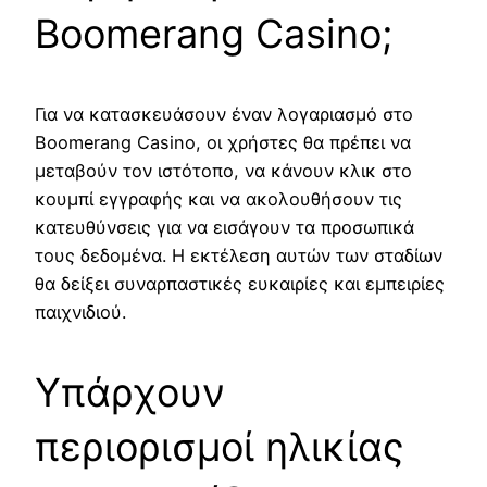
Boomerang Casino;
Για να κατασκευάσουν έναν λογαριασμό στο
Boomerang Casino, οι χρήστες θα πρέπει να
μεταβούν τον ιστότοπο, να κάνουν κλικ στο
κουμπί εγγραφής και να ακολουθήσουν τις
κατευθύνσεις για να εισάγουν τα προσωπικά
τους δεδομένα. Η εκτέλεση αυτών των σταδίων
θα δείξει συναρπαστικές ευκαιρίες και εμπειρίες
παιχνιδιού.
Υπάρχουν
περιορισμοί ηλικίας