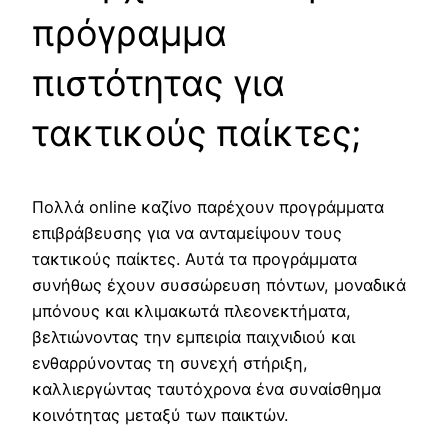
πρόγραμμα
πιστότητας για
τακτικούς παίκτες;
Πολλά online καζίνο παρέχουν προγράμματα
επιβράβευσης για να ανταμείψουν τους
τακτικούς παίκτες. Αυτά τα προγράμματα
συνήθως έχουν συσσώρευση πόντων, μοναδικά
μπόνους και κλιμακωτά πλεονεκτήματα,
βελτιώνοντας την εμπειρία παιχνιδιού και
ενθαρρύνοντας τη συνεχή στήριξη,
καλλιεργώντας ταυτόχρονα ένα συναίσθημα
κοινότητας μεταξύ των παικτών.