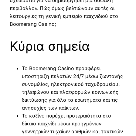
σχεδιαστεί για να δημιουργήσει μια ασφαλή
περιβάλλον. Πώς όμως βελτιώνουν αυτές οι
λειτουργίες τη γενική εμπειρία παιχνιδιού στο
Boomerang Casino;
Κύρια σημεία
Το Boomerang Casino προσφέρει
υποστήριξη πελατών 24/7 μέσω ζωντανής
συνομιλίας, ηλεκτρονικού ταχυδρομείου,
τηλεφώνου και πλατφορμών κοινωνικής
δικτύωσης για όλα τα ερωτήματα και τις
ανησυχίες των παίκτων.
Το καζίνο παρέχει προτεραιότητα στο
δίκαιο παιχνίδι μέσω προηγμένων
γεννητριών τυχαίων αριθμών και τακτικών