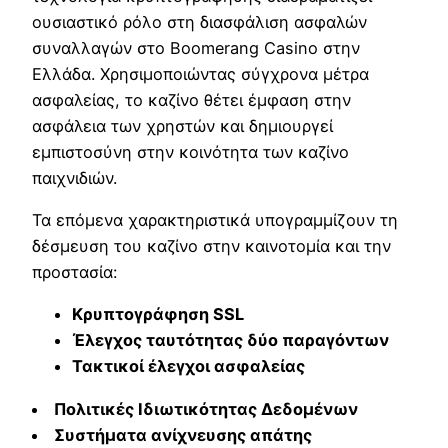
ουσιαστικό ρόλο στη διασφάλιση ασφαλών
συναλλαγών στο Boomerang Casino στην
Ελλάδα. Χρησιμοποιώντας σύγχρονα μέτρα
ασφαλείας, το καζίνο θέτει έμφαση στην
ασφάλεια των χρηστών και δημιουργεί
εμπιστοσύνη στην κοινότητα των καζίνο
παιχνιδιών.
Τα επόμενα χαρακτηριστικά υπογραμμίζουν τη
δέσμευση του καζίνο στην καινοτομία και την
προστασία:
Κρυπτογράφηση SSL
Έλεγχος ταυτότητας δύο παραγόντων
Τακτικοί έλεγχοι ασφαλείας
Πολιτικές Ιδιωτικότητας Δεδομένων
Συστήματα ανίχνευσης απάτης