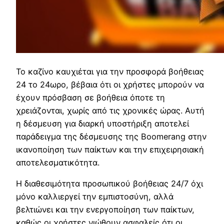
Το καζίνο καυχιέται για την προσφορά βοήθειας
24 το 24ωρο, βέβαια ότι οι χρήστες μπορούν να
έχουν πρόσβαση σε βοήθεια όποτε τη
χρειάζονται, χωρίς από τις χρονικές ώρας. Αυτή
η δέσμευση για διαρκή υποστήριξη αποτελεί
παράδειγμα της δέσμευσης της Boomerang στην
ικανοποίηση των παίκτων και την επιχειρησιακή
αποτελεσματικότητα.
Η διαθεσιμότητα προσωπικού βοήθειας 24/7 όχι
μόνο καλλιεργεί την εμπιστοσύνη, αλλά
βελτιώνει και την ενεργοποίηση των παίκτων,
καθώς οι χρήστες νιώθουν ασφαλείς ότι οι