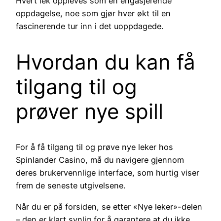
Hvert lek oppleves som en engasjerende
oppdagelse, noe som gjør hver økt til en
fascinerende tur inn i det uoppdagede.
Hvordan du kan få
tilgang til og
prøver nye spill
For å få tilgang til og prøve nye leker hos
Spinlander Casino, må du navigere gjennom
deres brukervennlige interface, som hurtig viser
frem de seneste utgivelsene.
Når du er på forsiden, se etter «Nye leker»-delen
– den er klart synlig for å garantere at du ikke