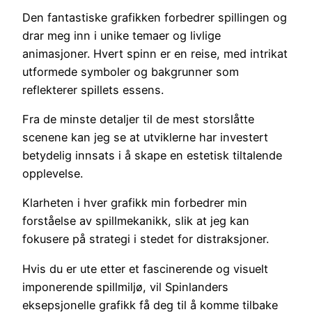
Den fantastiske grafikken forbedrer spillingen og
drar meg inn i unike temaer og livlige
animasjoner. Hvert spinn er en reise, med intrikat
utformede symboler og bakgrunner som
reflekterer spillets essens.
Fra de minste detaljer til de mest storslåtte
scenene kan jeg se at utviklerne har investert
betydelig innsats i å skape en estetisk tiltalende
opplevelse.
Klarheten i hver grafikk min forbedrer min
forståelse av spillmekanikk, slik at jeg kan
fokusere på strategi i stedet for distraksjoner.
Hvis du er ute etter et fascinerende og visuelt
imponerende spillmiljø, vil Spinlanders
eksepsjonelle grafikk få deg til å komme tilbake