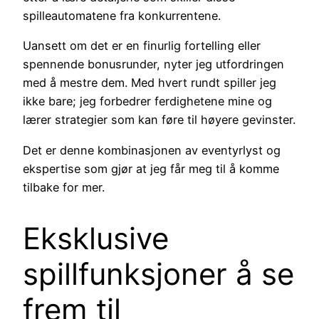
spilleautomatene fra konkurrentene.
Uansett om det er en finurlig fortelling eller
spennende bonusrunder, nyter jeg utfordringen
med å mestre dem. Med hvert rundt spiller jeg
ikke bare; jeg forbedrer ferdighetene mine og
lærer strategier som kan føre til høyere gevinster.
Det er denne kombinasjonen av eventyrlyst og
ekspertise som gjør at jeg får meg til å komme
tilbake for mer.
Eksklusive
spillfunksjoner å se
frem til