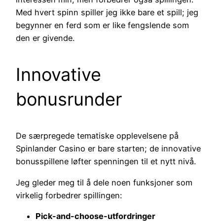
Med hvert spinn spiller jeg ikke bare et spill; jeg
begynner en ferd som er like fengslende som
den er givende.
Innovative
bonusrunder
De særpregede tematiske opplevelsene på
Spinlander Casino er bare starten; de innovative
bonusspillene løfter spenningen til et nytt nivå.
Jeg gleder meg til å dele noen funksjoner som
virkelig forbedrer spillingen:
Pick-and-choose-utfordringer