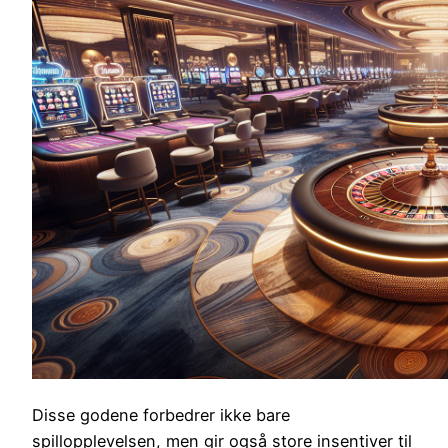
Disse godene forbedrer ikke bare
spillopplevelsen, men gir også store insentiver til