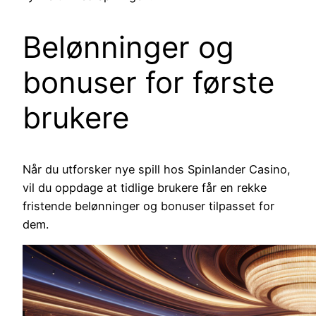
Belønninger og
bonuser for første
brukere
Når du utforsker nye spill hos Spinlander Casino,
vil du oppdage at tidlige brukere får en rekke
fristende belønninger og bonuser tilpasset for
dem.