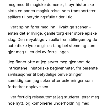
meg med til magiske domener, tilbyr historiske
slots en annen magisk reise, som transporterer
spillere til betydningsfulle tider i tid.
Hvert spinn fører meg inn i livaktige scener –
enten det er livlige, gamle torg eller store episke
slag. Den nøyaktige visuelle fremstillingen og de
autentiske lydene gir en tangibel stemning som
gjør meg til en del av fortellingen.
Jeg finner ofte at jeg styrer meg gjennom de
intrikatene i historiske begivenheter, fra berømte
sivilisasjoner til betydelige omveltninger,
samtidig som jeg søker etter belønninger som
forbedrer opplevelsen.
Hver fortidig reiseautomat jeg studerer lærer meg
noe nytt, og kombinerer underholdning med