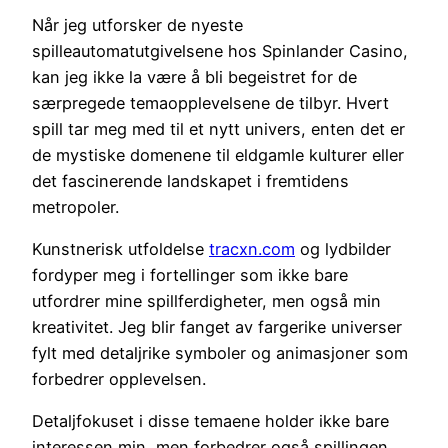
Når jeg utforsker de nyeste
spilleautomatutgivelsene hos Spinlander Casino,
kan jeg ikke la være å bli begeistret for de
særpregede temaopplevelsene de tilbyr. Hvert
spill tar meg med til et nytt univers, enten det er
de mystiske domenene til eldgamle kulturer eller
det fascinerende landskapet i fremtidens
metropoler.
Kunstnerisk utfoldelse
tracxn.com
og lydbilder
fordyper meg i fortellinger som ikke bare
utfordrer mine spillferdigheter, men også min
kreativitet. Jeg blir fanget av fargerike universer
fylt med detaljrike symboler og animasjoner som
forbedrer opplevelsen.
Detaljfokuset i disse temaene holder ikke bare
interessen min, men forbedrer også spillingen.