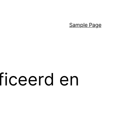
Sample Page
ficeerd en