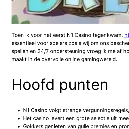
Toen ik voor het eerst N1 Casino tegenkwam,
h
essentieel voor spelers zoals wij om ons besch
spellen en 24/7 ondersteuning vroeg ik me af hoe
maakt in de overvolle online gamingwereld.
Hoofd punten
N1 Casino volgt strenge vergunningsregels,
Het casino levert een grote selectie uit me
Gokkers genieten van gulle premies en pr