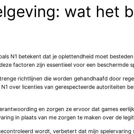
elgeving: wat het 
ls N1 betekent dat je oplettendheid moet besteden a
eze factoren zijn essentieel voor een beschermde sp
renge richtlijnen die worden gehandhaafd door regelg
t N1 over licenties van gerespecteerde autoriteiten b
rantwoording en zorgen ze ervoor dat games eerlijk 
aring in plaats van me zorgen te maken over de legiti
gecontroleerd wordt, verbetert dat mijn spelervaring s