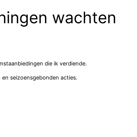
ningen wachten
mstaanbiedingen die ik verdiende.
n en seizoensgebonden acties.