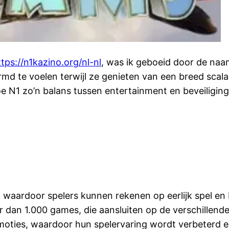
ttps://n1kazino.org/nl-nl
, was ik geboeid door de naa
ermd te voelen terwijl ze genieten van een breed sca
 N1 zo’n balans tussen entertainment en beveiliging 
 waardoor spelers kunnen rekenen op eerlijk spel en 
er dan 1.000 games, die aansluiten op de verschillen
omoties, waardoor hun spelervaring wordt verbeterd