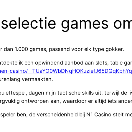
 selectie games o
r dan 1.000 games, passend voor elk type gokker.
ontdekte ik een opwindend aanbod aan slots, table gam
l-women-casino/__TUaYO0WbDNqHOKuziefJ65DQqKph
urenlang vermaakten.
oulettespel, dagen mijn tactische skills uit, terwijl d
rgvuldig ontworpen aan, waardoor er altijd iets ander
speler ben, de verscheidenheid bij N1 Casino stelt me