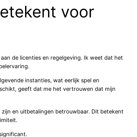
betekent voor
an de licenties en regelgeving. Ik weet dat het
elervaring.
evende instanties, wat eerlijk spel en
eschikt, geeft dat me het vertrouwen dat mijn
zijn en uitbetalingen betrouwbaar. Dit betekent
miteit.
ignificant.