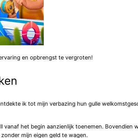
lervaring en opbrengst te vergroten!
ken
ntdekte ik tot mijn verbazing hun gulle welkomstges
kroll vanaf het begin aanzienlijk toenemen. Bovendie
 zonder mijn eigen geld te wagen.