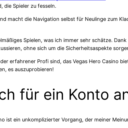
, die Spieler zu fesseln.
nd macht die Navigation selbst für Neulinge zum Kla
lmäßiges Spielen, was ich immer sehr schätze. Dank 
ussieren, ohne sich um die Sicherheitsaspekte sorg
er erfahrener Profi sind, das Vegas Hero Casino biet
en, es auszuprobieren!
ch für ein Konto a
no ist ein unkomplizierter Vorgang, der meiner Meinu