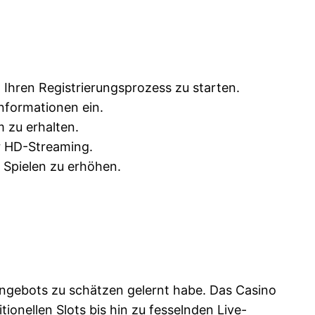
 Ihren Registrierungsprozess zu starten.
Informationen ein.
m zu erhalten.
er HD-Streaming.
 Spielen zu erhöhen.
 Angebots zu schätzen gelernt habe. Das Casino
tionellen Slots bis hin zu fesselnden Live-