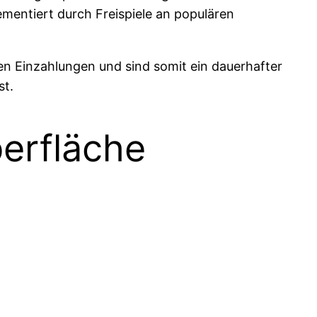
entiert durch Freispiele an populären
sten Einzahlungen und sind somit ein dauerhafter
st.
erfläche