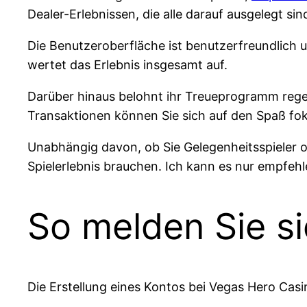
Dealer-Erlebnissen, die alle darauf ausgelegt sind
Die Benutzeroberfläche ist benutzerfreundlich u
wertet das Erlebnis insgesamt auf.
Darüber hinaus belohnt ihr Treueprogramm rege
Transaktionen können Sie sich auf den Spaß fok
Unabhängig davon, ob Sie Gelegenheitsspieler od
Spielerlebnis brauchen. Ich kann es nur empfehl
So melden Sie si
Die Erstellung eines Kontos bei Vegas Hero Casi