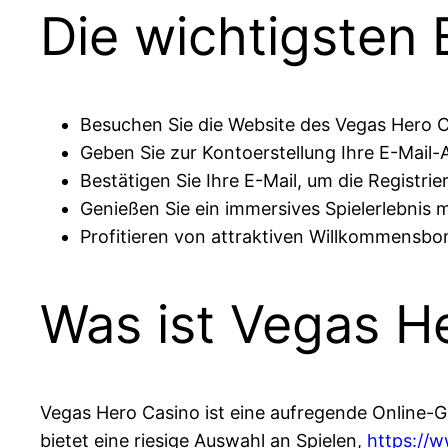
Die wichtigsten 
Besuchen Sie die Website des Vegas Hero Ca
Geben Sie zur Kontoerstellung Ihre E-Mail-
Bestätigen Sie Ihre E-Mail, um die Registrie
Genießen Sie ein immersives Spielerlebnis 
Profitieren von attraktiven Willkommensbo
Was ist Vegas H
Vegas Hero Casino ist eine aufregende Online-Ga
bietet eine riesige Auswahl an Spielen,
https://