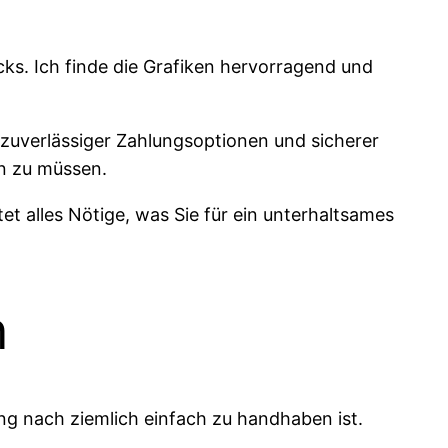
cks. Ich finde die Grafiken hervorragend und
zuverlässiger Zahlungsoptionen und sicherer
en zu müssen.
et alles Nötige, was Sie für ein unterhaltsames
n
ng nach ziemlich einfach zu handhaben ist.