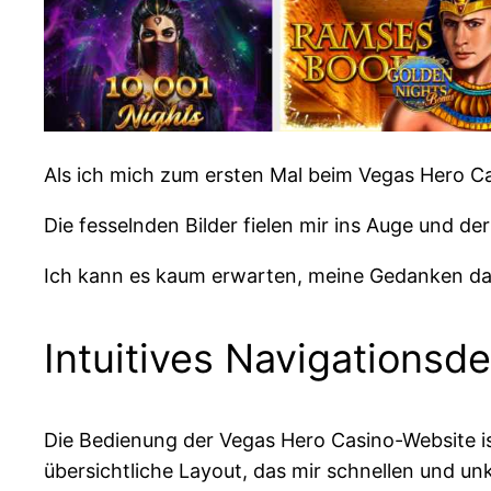
Als ich mich zum ersten Mal beim Vegas Hero Cas
Die fesselnden Bilder fielen mir ins Auge und d
Ich kann es kaum erwarten, meine Gedanken darü
Intuitives Navigationsd
Die Bedienung der Vegas Hero Casino-Website is
übersichtliche Layout, das mir schnellen und un