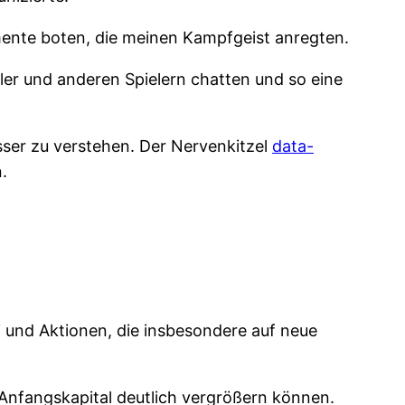
emente boten, die meinen Kampfgeist anregten.
aler und anderen Spielern chatten und so eine
esser zu verstehen. Der Nervenkitzel
data-
.
i und Aktionen, die insbesondere auf neue
 Anfangskapital deutlich vergrößern können.