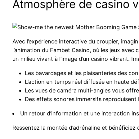
Atmosphère de casino v
Avec l’expérience interactive du croupier, imag
l’animation du Fambet Casino, où les jeux avec c
un milieu vivant à l’image d’un casino vibrant. Ima
Les bavardages et les plaisanteries des con
L’action en temps réel diffusée en haute dé
Les vues de caméra multi-angles vous offre
Des effets sonores immersifs reproduisent 
Un retour d’information et une interaction in
Ressentez la montée d’adrénaline et bénéficiez