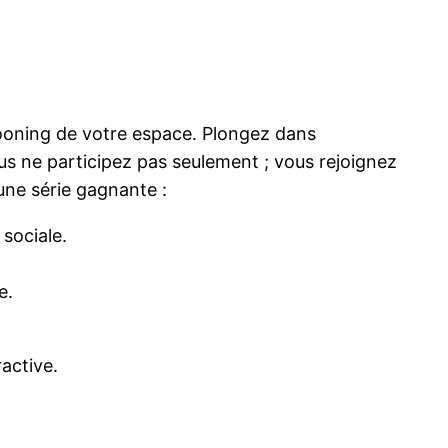
cooning de votre espace. Plongez dans
ous ne participez pas seulement ; vous rejoignez
 une série gagnante :
sociale.
e.
active.