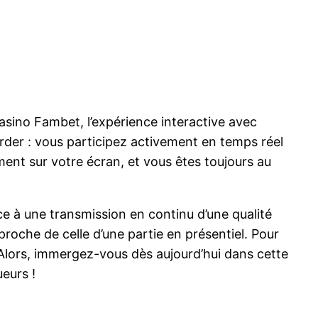
asino Fambet, l’expérience interactive avec
rder : vous participez activement en temps réel
ent sur votre écran, et vous êtes toujours au
âce à une transmission en continu d’une qualité
oche de celle d’une partie en présentiel. Pour
. Alors, immergez-vous dès aujourd’hui dans cette
eurs !