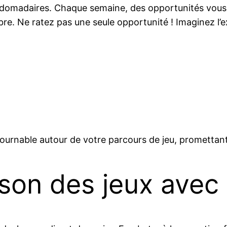
ebdomadaires. Chaque semaine, des opportunités vous 
bre. Ne ratez pas une seule opportunité ! Imaginez l’e
rnable autour de votre parcours de jeu, promettant q
sson des jeux avec 