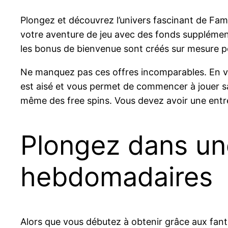
Plongez et découvrez l’univers fascinant de Fa
votre aventure de jeu avec des fonds supplément
les bonus de bienvenue sont créés sur mesure po
Ne manquez pas ces offres incomparables. En vo
est aisé et vous permet de commencer à jouer sa
même des free spins. Vous devez avoir une ent
Plongez dans un
hebdomadaires
Alors que vous débutez à obtenir grâce aux fan