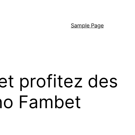
Sample Page
et profitez des
ino Fambet