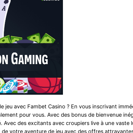
de jeu avec Fambet Casino ? En vous inscrivant imm
cialement pour vous. Avec des bonus de bienvenue in
Avec des excitants avec croupiers live à une vaste lu
 de votre aventure de jeu avec des offres attrayantes q