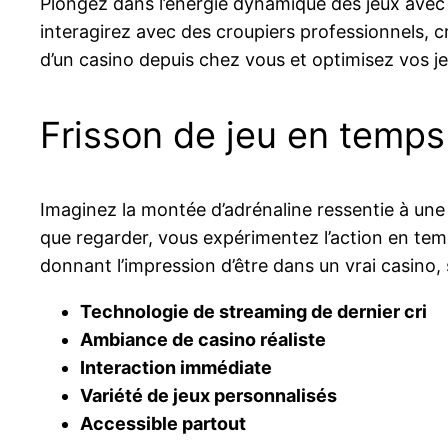
Plongez dans l’énergie dynamique des jeux avec 
interagirez avec des croupiers professionnels, 
d’un casino depuis chez vous et optimisez vos je
Frisson de jeu en temps
Imaginez la montée d’adrénaline ressentie à une t
que regarder, vous expérimentez l’action en tem
donnant l’impression d’être dans un vrai casino, 
Technologie de streaming de dernier cri
Ambiance de casino réaliste
Interaction immédiate
Variété de jeux personnalisés
Accessible partout