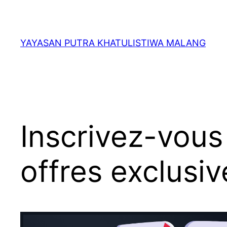
Lewati
ke
konten
YAYASAN PUTRA KHATULISTIWA MALANG
Inscrivez-vous 
offres exclusi